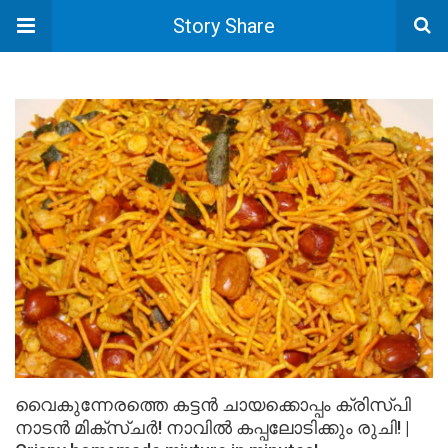
Story Share
വൈകുന്നേരത്തെ കട്ടൻ ചായക്കൊപ്പം ക്രിസ്പി
നാടൻ മിക്സ്ചർ! നാവിൽ കപ്പലോടിക്കും രുചി! |