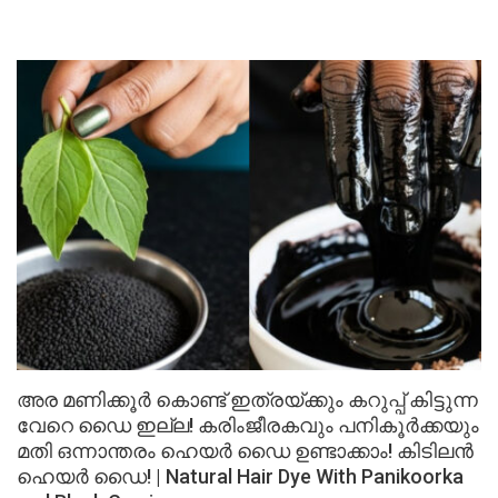
അര മണിക്കൂർ കൊണ്ട് ഇത്രയ്ക്കും കറുപ്പ് കിട്ടുന്ന
വേറെ ഡൈ ഇല്ല! കരിംജീരകവും പനികൂർക്കയും
മതി ഒന്നാന്തരം ഹെയർ ഡൈ ഉണ്ടാക്കാം! കിടിലൻ
ഹെയർ ഡൈ! | Natural Hair Dye With Panikoorka