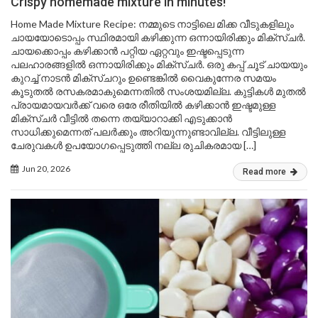
Crispy homemade mixture in minutes!
Home Made Mixture Recipe: നമ്മുടെ നാട്ടിലെ മിക്ക വീടുകളിലും
ചായയോടൊപ്പം സ്ഥിരമായി കഴിക്കുന്ന ഒന്നായിരിക്കും മിക്സ്ചർ.
ചായക്കൊപ്പം കഴിക്കാൻ പറ്റിയ ഏറ്റവും ഇഷ്ടപ്പെടുന്ന
പലഹാരങ്ങളിൽ ഒന്നായിരിക്കും മിക്സ്ചർ. ഒരു കപ്പ് ചൂട് ചായയും
കുറച്ച് നാടൻ മിക്സ്ചറും ഉണ്ടെങ്കിൽ വൈകുന്നേര സമയം
കൂടുതൽ രസകരമാകുമെന്നതിൽ സംശയമില്ല. കുട്ടികൾ മുതൽ
പ്രായമായവർക്ക് വരെ ഒരേ രീതിയിൽ കഴിക്കാൻ ഇഷ്ടമുള്ള
മിക്സ്ചർ വീട്ടിൽ തന്നെ തയ്യാറാക്കി എടുക്കാൻ
സാധിക്കുമെന്നത് പലർക്കും അറിയുന്നുണ്ടാവില്ല. വീട്ടിലുള്ള
ചേരുവകൾ ഉപയോഗപ്പെടുത്തി നല്ല രുചികരമായ […]
Jun 20, 2026
Read more