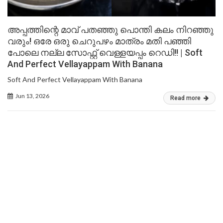
അപ്പത്തിന്റെ മാവ് പതഞ്ഞു പൊന്തി കലം നിറഞ്ഞു
വരും! ഒരേ ഒരു ചെറുപഴം മാത്രം മതി പഞ്ഞി
പോലെ നല്ല സോഫ്റ്റ് വെള്ളയപ്പം റെഡി!! | Soft
And Perfect Vellayappam With Banana
Soft And Perfect Vellayappam With Banana
Jun 13, 2026
Read more