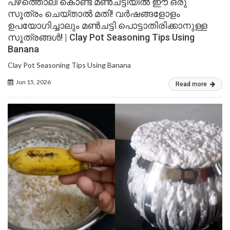
പഴത്തൊലി കൊണ്ട് മൺചട്ടിയിൽ ഈ ഒരു
സൂത്രം ചെയ്താൽ മതി! വർഷങ്ങളോളം
ഉപയോഗിച്ചാലും മൺചട്ടി പൊട്ടാതിരിക്കാനുള്ള
സൂത്രങ്ങൾ! | Clay Pot Seasoning Tips Using
Banana
Clay Pot Seasoning Tips Using Banana
Jun 15, 2026
Read more