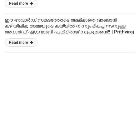
Read more
ഈ അവാർഡ് സങ്കടത്തോടെ അല്ലാതെ വാങ്ങാൻ
കഴിയില്ല; അമ്മയുടെ കയ്യിൽ നിന്നും മികച്ച നടനുള്ള
അവാർഡ് ഏറ്റുവാങ്ങി പൃഥ്വിരാജ് സുകുമാരൻ!! | Prithviraj
Sukukmaran And Supriya Menon At Vanitha Film Award
Read more
Video