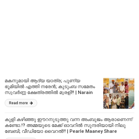
മകനുമായി ആദ്യ യാത്ര; പുണ്യ
ഭൂമിയിൽ എത്തി നരേൻ; കുടുംബ സമേതം
സുവർണ്ണ ക്ഷേത്രത്തിൽ മുരളി!! | Narain
Ram At Golden Temple With Family Viral
Read more
കുളി കഴിഞ്ഞു ഈറനുടുത്തു വന്ന അംബുജം ആരാണെന്ന്
കണ്ടോ.!? അമ്മയുടെ മേക്ക് ഓവറിൽ സുന്ദരിയായി നിലു
ബേബി; വീഡിയോ വൈറൽ!! | Pearle Maaney Share
Ambujam Nila Baby Video Viral Malayalam