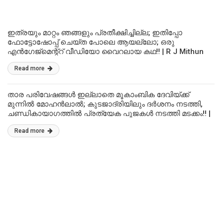
ഇത്രയും മാറ്റം ഞങ്ങളും പ്രതീക്ഷിച്ചില്ല; ഇതിപ്പോ
ഫോട്ടോഷോപ്പ് ചെയ്ത പോലെ ആയല്ലോ; ഒരു
എൻഗേജ്‌മെന്റ്റ് വീഡിയോ വൈറലായ കഥ!! | R J Mithun
And Lakshmi Menon Engagement Video
Read more
താര പരിവേഷങ്ങൾ ഇല്ലാതെ മൂകാംബിക ദേവിയ്ക്ക്
മുന്നിൽ മോഹൻലാൽ; കുടജാദ്രിയിലും ദർശനം നടത്തി,
ചണ്ഡികായാഗത്തിൽ പ്രത്യേക പൂജകൾ നടത്തി മടക്കം!! |
Mohanlal At Kolluru Mookambika Devi Temple Viral Video
Read more