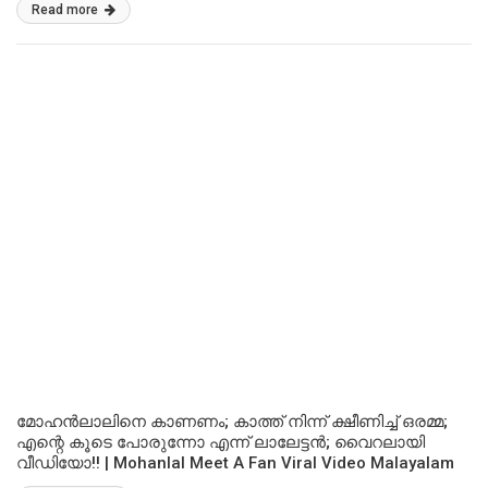
Read more
മോഹൻലാലിനെ കാണണം; കാത്ത് നിന്ന് ക്ഷീണിച്ച് ഒരമ്മ;
എന്റെ കൂടെ പോരുന്നോ എന്ന് ലാലേട്ടൻ; വൈറലായി
വീഡിയോ!! | Mohanlal Meet A Fan Viral Video Malayalam