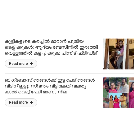
കുട്ടികളുടെ കരച്ചിൽ മാറാൻ പുതിയ
ടെക്നിക്കുകൾ; ആദ്യം ബേസിനിൽ ഇരുത്തി
വെള്ളത്തിൽ കളിപ്പിക്കുക; പിന്നീട് ഫ്രിഡ്ജ്
കാണിക്കുക!! | Basil Joseph With Baby
Read more
Hope Video Viral
ബിഗ്‌ബോസ് ഞങ്ങൾക്ക് ഇട്ട പേര് ഞങ്ങൾ
വീടിന് ഇട്ടു; സ്വന്തം വീട്ടിലേക്ക് വലതു
കാൽ വെച്ച് പേളി മാണി; നില
ബേബിയുടെയും നിറ്റാര വാവയുടെയും
Read more
കൊട്ടാരം കണ്ടോ!! | Pearle Maaney New
Home Key Handover Video Viral