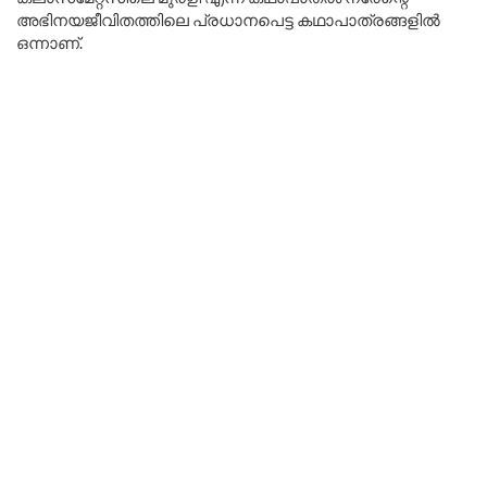
അഭിനയജീവിതത്തിലെ പ്രധാനപെട്ട കഥാപാത്രങ്ങളില്‍
ഒന്നാണ്.