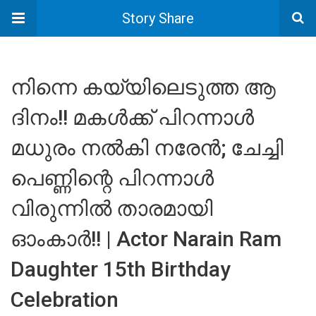
Story Share
നിന്നെ കയ്യിലെടുത്ത ആ
ദിനം!! മകൾക്ക് പിറന്നാൾ
മധുരം നൽകി നരേൻ; ചേച്ചി
പെണ്ണിന്റെ പിറന്നാൾ
വിരുന്നിൽ താരമായി
ഓംകാർ!! | Actor Narain Ram
Daughter 15th Birthday
Celebration