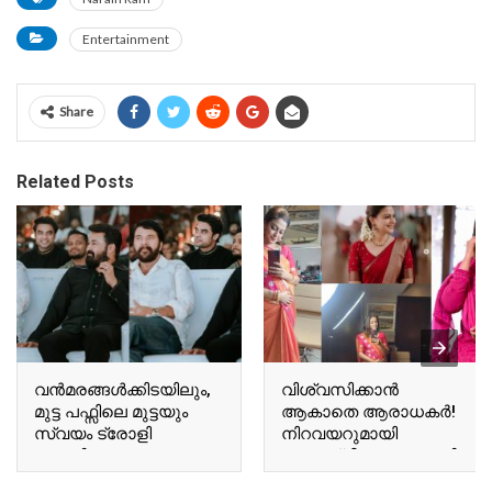
Entertainment
Share
Related Posts
വന്‍മരങ്ങള്‍ക്കിടയിലും,
വിശ്വസിക്കാൻ
മുട്ട പഫ്സിലെ മുട്ടയും
ആകാതെ ആരാധകർ!
സ്വയം ട്രോളി
നിറവയറുമായി
ബേസിലും
അനുശ്രീ! വൈറലായി
ടോവിനോയും!
അനുശ്രീയുടെ പുതിയ