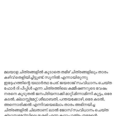
മലയാള ചിത്രങ്ങളിൽ കൂടാതെ തമിഴ് ചിത്രങ്ങളിലും താരം
കഴിവ് തെളിയിച്ചിട്ടുണ്ട്. സുനിൽ എന്നായിരുന്നു
ഇദ്ദേഹത്തിന്റെ യഥാർത്ഥ പേര്. ജയരാജ് സംവിധാനം ചെയ്ത
ഫോർ ദി പീപ്പിൾ എന്ന ചിത്രത്തിലെ കമ്മീഷണറുടെ വേഷം
നരനെ കൂടുതൽ ജനപ്രിയനാക്കി മാറ്റി.മിന്നാമിന്നി കൂട്ടം, ഒരേ
കടൽ, ക്ലാസ്സ്‌മേറ്റ്, ശീലാബതി, പന്തയക്കോഴി, ഒരേ കടല്‍,
അന്നൊരിക്കൽ എന്നിവയെല്ലാം താരം അഭിനയിച്ച
ചിത്രങ്ങളിൽ ചിലതാണ്. ലാല്‍ ജോസ് സംവിധാനം ചെയ്ത
ക്ലാസമേറ്റ്‌സിലെ മുരളി എന്ന കഥാപാത്രം നരേന്റെ