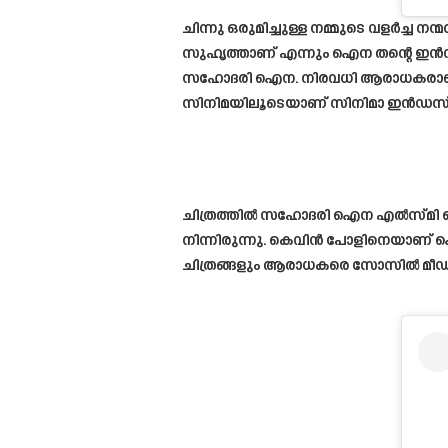
ചിന്നു ഒരുമിച്ചുള്ള നമ്മുടെ വളർച്ച
സുഹൃത്താണ് എന്നും ഐന തന്റെ ഇൻസ്റ്
സഹോദരി ഐന. നിരവധി ആരാധകരാണ് ഇ
സിനിമയിലൂടെയാണ് സിനിമാ ഇൻഡസ്ട്രി
ചിത്രത്തിൽ സഹോദരി ഐന എൽസ്മി ഡെൽസന
നിന്നിരുന്നു. കെവിൻ പോളിനെയാണ് ഐ
ചിത്രങ്ങളും ആരാധകരെ സോസിൽ മീഡ