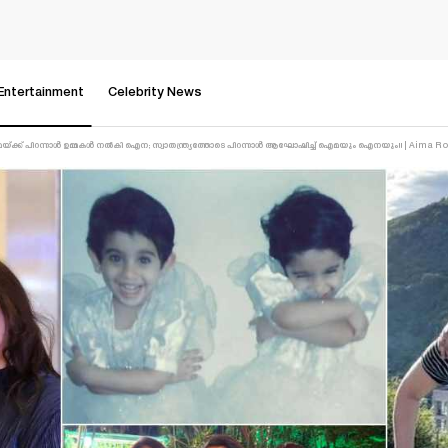
Entertainment
Celebrity News
! ഐമയ്ക്ക് പിറന്നാൾ ഉമ്മകൾ നൽകി ഐന; സ്വാതന്ത്ര്യത്തോടെ പിറന്നാൾ ആഘോഷിച്ച് ഐമയും ഐനയും!! | Aima 