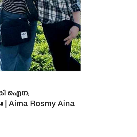
നൽകി ഐന;
 | Aima Rosmy Aina