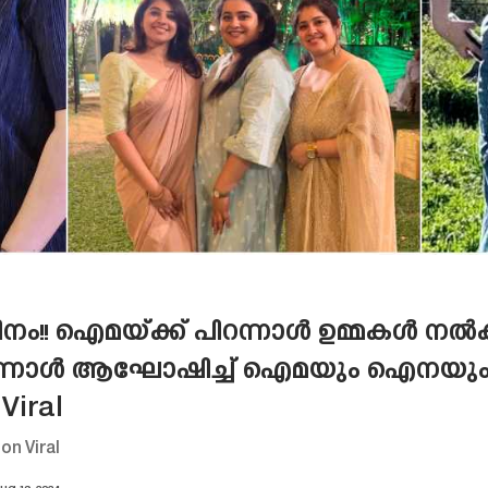
്മദിനം!! ഐമയ്ക്ക് പിറന്നാൾ ഉമ്മകൾ 
പിറന്നാൾ ആഘോഷിച്ച് ഐമയും ഐനയും!!
Viral
on Viral