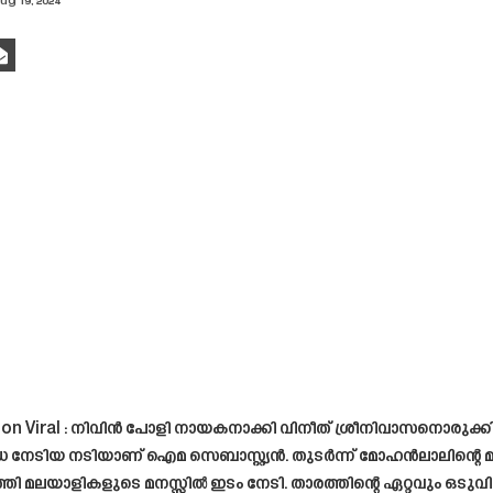
ug 19, 2024
on Viral : നിവിൻ പോളി നായകനാക്കി വിനീത് ശ്രീനിവാസനൊരുക്കിയ
്ധ നേടിയ നടിയാണ് ഐമ സെബാസ്റ്റ്യൻ. തുടർന്ന് മോഹൻലാലിന്റെ 
ത്തി മലയാളികളുടെ മനസ്സിൽ ഇടം നേടി. താരത്തിന്റെ ഏറ്റവും ഒട