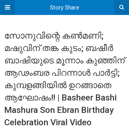
Story Share
സോനുവിന്റെ കൺമണി;
മഷുവിന് തങ്ക കുടം; ബഷീർ
ബാഷിയുടെ മൂന്നാം കുഞ്ഞിന്
ആഢംബര പിറന്നാൾ പാർട്ടി;
കുമ്പളങ്ങിയിൽ ഉറങ്ങാതെ
ആഘോഷം!! | Basheer Bashi
Mashura Son Ebran Birthday
Celebration Viral Video