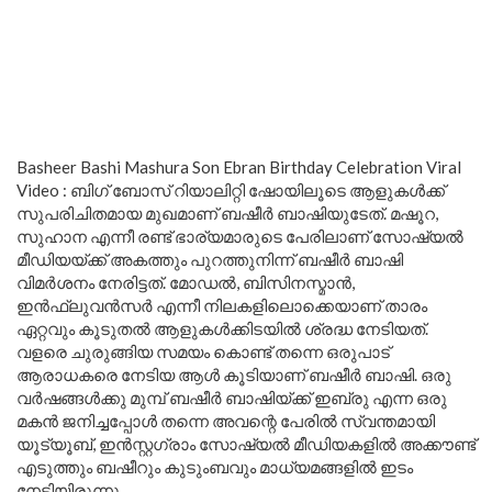
Basheer Bashi Mashura Son Ebran Birthday Celebration Viral
Video : ബിഗ് ബോസ് റിയാലിറ്റി ഷോയിലൂടെ ആളുകൾക്ക്
സുപരിചിതമായ മുഖമാണ് ബഷീർ ബാഷിയുടേത്. മഷൂറ,
സുഹാന എന്നീ രണ്ട് ഭാര്യമാരുടെ പേരിലാണ് സോഷ്യൽ
മീഡിയയ്ക്ക് അകത്തും പുറത്തുനിന്ന് ബഷീർ ബാഷി
വിമർശനം നേരിട്ടത്. മോഡൽ, ബിസിനസ്മാൻ,
ഇൻഫ്ലുവൻസർ എന്നീ നിലകളിലൊക്കെയാണ് താരം
ഏറ്റവും കൂടുതൽ ആളുകൾക്കിടയിൽ ശ്രദ്ധ നേടിയത്.
വളരെ ചുരുങ്ങിയ സമയം കൊണ്ട് തന്നെ ഒരുപാട്
ആരാധകരെ നേടിയ ആൾ കൂടിയാണ് ബഷീർ ബാഷി. ഒരു
വർഷങ്ങൾക്കു മുമ്പ് ബഷീർ ബാഷിയ്ക്ക് ഇബ്രു എന്ന ഒരു
മകൻ ജനിച്ചപ്പോൾ തന്നെ അവന്റെ പേരിൽ സ്വന്തമായി
യൂട്യൂബ്, ഇൻസ്റ്റഗ്രാം സോഷ്യൽ മീഡിയകളിൽ അക്കൗണ്ട്
എടുത്തും ബഷീറും കുടുംബവും മാധ്യമങ്ങളിൽ ഇടം
നേടിയിരുന്നു