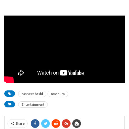
basheer bashi
mashura
Entertainment
Share