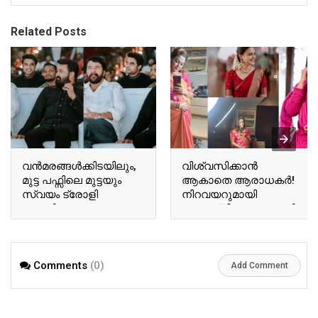
Related Posts
വന്‍മരങ്ങള്‍ക്കിടയിലും,
വിശ്വസിക്കാൻ
മുട്ട പഫ്സിലെ മുട്ടയും
ആകാതെ ആരാധകർ!
സ്വയം ട്രോളി
നിറവയറുമായി
ബേസിലും
അനുശ്രീ! വൈറലായി
ടോവിനോയും!
അനുശ്രീയുടെ പുതിയ
ഏറ്റെടുത്ത് സോഷ്യല്‍
വിശേഷങ്ങൾ!! | Actor
മീഡിയ!! | Tovino Basil
Ausree Viral Photo
Comments
(0)
Viral Photo
Add Comment