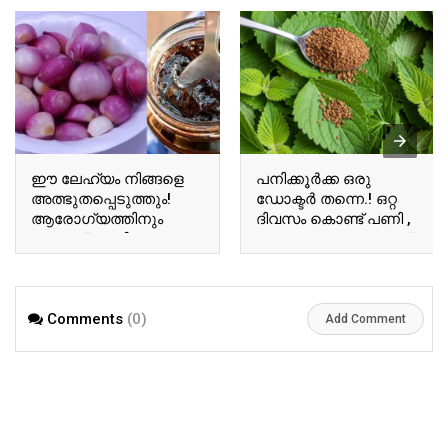
ഈ ലേഹ്യം നിങ്ങളെ
പനിക്കൂർക്ക ഒരു
അത്ഭുതപ്പെടുത്തും!
ഡോക്ടർ തന്നെ.! ഒറ്റ
ആരോഗ്യത്തിനും
ദിവസം കൊണ്ട് പണി ,
സൗന്ദര്യത്തിനും
ജലദോഷം , കഫക്കെട്ട്
ഇതൊരു സ്പൂൺ
മാറാൻ പനിക്കൂർക്ക
മാത്രം മതി!! | Healthy
ഇങ്ങനെ കഴിച്ചു
Ulli Lehyam Recipe
നോക്കു!! | Healthy
Comments
(0)
Panikoorkka Tea For
Add Comment
Fever And Cough