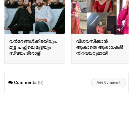
വന്‍മരങ്ങള്‍ക്കിടയിലും,
വിശ്വസിക്കാൻ
മുട്ട പഫ്സിലെ മുട്ടയും
ആകാതെ ആരാധകർ!
സ്വയം ട്രോളി
നിറവയറുമായി
ബേസിലും
അനുശ്രീ! വൈറലായി
ടോവിനോയും!
അനുശ്രീയുടെ പുതിയ
ഏറ്റെടുത്ത് സോഷ്യല്‍
വിശേഷങ്ങൾ!! | Actor
മീഡിയ!! | Tovino Basil
Ausree Viral Photo
Comments
(0)
Viral Photo
Add Comment