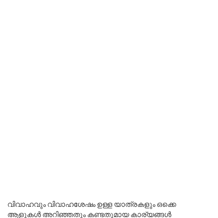
വിവാഹവും വിവാഹശേഷം ഉള്ള യാത്രകളും ഒക്കെ
ആളുകൾ അറിഞ്ഞതും കണ്ടതുമായ കാര്യങ്ങൾ