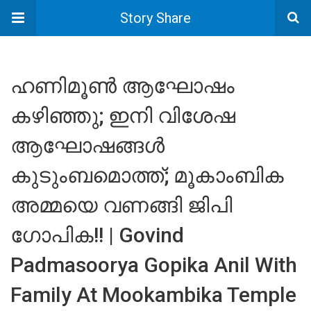
Story Share
ഹണിമൂൺ ആഘോഷം
കഴിഞ്ഞു; ഇനി വിശേഷ
ആഘോഷങ്ങൾ
കുടുംബമൊത്ത്; മൂകാംബിക
അമ്മയെ വണങ്ങി ജിപി
ഗോപിക!! | Govind
Padmasoorya Gopika Anil With
Family At Mookambika Temple