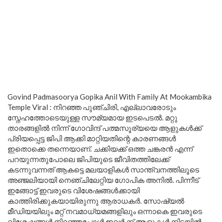
Govind Padmasoorya Gopika Anil With Family At Mookambika
Temple Viral : നിറഞ്ഞ പുഞ്ചിരി, എല്ലാവരോടും
സ്നേഹത്തോടെയുള്ള സൗമ്യമായ ഇടപെടൽ. മറ്റു
താരങ്ങളിൽ നിന്ന് ഗോവിന്ദ് പത്മസൂര്യയെ ആളുകൾക്ക്
പ്രിയപ്പെട്ട ജിപി ആക്കി മാറ്റിയതിന്റെ കാരണങ്ങൾ
ഇതൊക്കെ തന്നെയാണ്. ചക്കിയക്ക് ഒത്ത ചങ്കരൻ എന്ന്
പറയുന്നതുപോലെ ജിപിയുടെ ജീവിതത്തിലേക്ക്
കടന്നുവന്നത് ആകട്ടെ മലയാളികൾ സാന്ത്വനത്തിലൂടെ
അഞ്ജലിയായി നെഞ്ചിലേറ്റിയ ഗോപിക അനിൽ. പിന്നീട്
ഇങ്ങോട്ട് ഇവരുടെ വിശേഷങ്ങൾക്കായി
കാത്തിരിക്കുകയായിരുന്നു ആരാധകർ. സോഷ്യൽ
മീഡിയയിലും മറ്റ് നവമാധ്യമങ്ങളിലും ഒന്നാകെ ഇവരുടെ
വിശേഷങ്ങൾ നിറഞ്ഞപ്പോൾ ഇവർക്ക് ആളുകൾക്കിടയിൽ