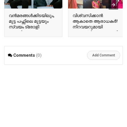
വന്‍മരങ്ങള്‍ക്കിടയിലും,
വിശ്വസിക്കാൻ
മുട്ട പഫ്സിലെ മുട്ടയും
ആകാതെ ആരാധകർ!
സ്വയം ട്രോളി
നിറവയറുമായി
ബേസിലും
അനുശ്രീ! വൈറലായി
ടോവിനോയും!
അനുശ്രീയുടെ പുതിയ
ഏറ്റെടുത്ത് സോഷ്യല്‍
വിശേഷങ്ങൾ!! | Actor
മീഡിയ!! | Tovino Basil
Ausree Viral Photo
Comments
(0)
Viral Photo
Add Comment