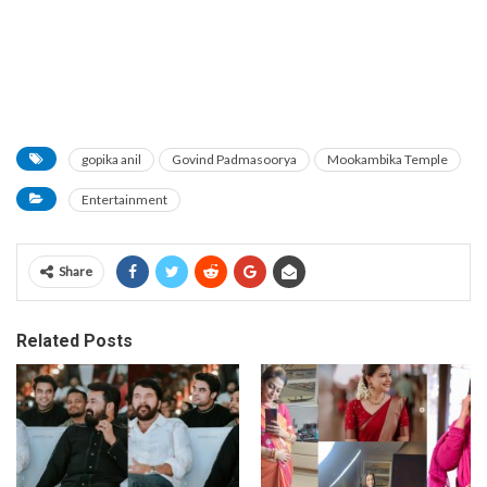
gopika anil
Govind Padmasoorya
Mookambika Temple
Entertainment
Share
Related Posts