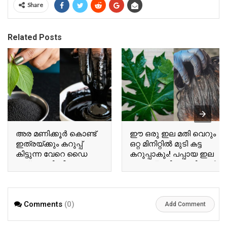
Share
Related Posts
അര മണിക്കൂർ കൊണ്ട്
ഈ ഒരു ഇല മതി വെറും
ഇത്രയ്ക്കും കറുപ്പ്
ഒറ്റ മിനിറ്റിൽ മുടി കട്ട
കിട്ടുന്ന വേറെ ഡൈ
കറുപ്പാകും! പപ്പായ ഇല
ഇല്ല! കരിംജീരകവും
കൊണ്ട് മുടി കറുപ്പിച്ചാൽ
പനികൂർക്കയും മതി
ഒരു മാസം വരെ കളർ
ഒന്നാന്തരം ഹെയർ
ഗ്യാരന്റി! | Home Made
ഡൈ ഉണ്ടാക്കാം!
Hair Dye Using Papaya
Comments
(0)
കിടിലൻ ഹെയർ ഡൈ! |
Leaf
Add Comment
Natural Hair Dye With
Panikoorka and Black