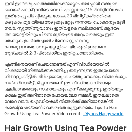
ഇനി ഇത് ഒരു പാത്രത്തിലേക്ക് മാറ്റാം. അപ്പോൾ നമ്മുടെ
ഹെയർ പാക്ക് ഇവിടെ റെഡി. എണ്ണ തേച്ച് 15 മിനിറ്റിന് ശേഷം
ഇത് തേച്ചു പിടിപ്പിക്കുക. ശേഷം 30 മിനിറ്റ് കഴിഞ്ഞ് തല
കഴുകാം. മുടിയിലെ അഴുക്കും മറ്റും നന്നായി പോകാനും മുടി
നല്ല സ്മൂത്ത്‌ ആവാനും ഇത് വളരെ നല്ലതാണ്. ആദ്യം
തലയോട്ടിയിലും പിന്നെ മുടിയുടെ അറ്റം വരെയും ഇത്
തേക്കുക. ഇത് തേച്ചാൽ പിന്നെ മറ്റു ഷാമ്പു
പോലുള്ളവയൊന്നും യൂസ്സ് ചെയ്യരുത്. ഇങ്ങനെ
ആഴ്ചയിൽ 2-3 പ്രാവിശ്യം ഇത് ഉപയോഗിക്കാം.
എങ്ങിനെയാണ് ചെയ്യേണ്ടത് എന്ന് വീഡിയോയില്‍
വിശദമായി നിങ്ങൾക്ക് കാണിച്ചു തരുന്നുണ്ട്. ഇതുപോലെ
നിങ്ങളും വീട്ടിൽ തീർച്ചയായും ചെയ്തു നോക്കൂ.. നിങ്ങൾക്കും
നല്ല റിസൾട്ട് കിട്ടുന്നതാണ്. ഈ വീഡിയോ നിങ്ങളെ
എല്ലാവരെയും സഹായിക്കും എന്ന് കരുതുന്നു. ഇത്രയും
കാലം ഇത് അറിയാതെ പോയല്ലോ നമ്മൾ. ഇതല്ലാതെ
വേറെ വല്ല ഐഡിയകൾ നിങ്ങൾക്ക് അറിയാമെങ്കിൽ
കമെന്റ് ചെയ്യാൻ മറക്കരുതേ കൂട്ടുക്കാരെ.. Tips To Hair
Growth Using Tea Powder Video credit :
Diyoos Happy world
Hair Growth Using Tea Powder