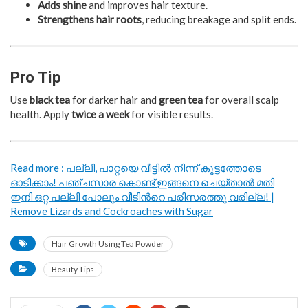
Adds shine
and improves hair texture.
Strengthens hair roots
, reducing breakage and split ends.
Pro Tip
Use
black tea
for darker hair and
green tea
for overall scalp
health. Apply
twice a week
for visible results.
Read more : പല്ലി, പാറ്റയെ വീട്ടിൽ നിന്ന് കൂട്ടത്തോടെ
ഓടിക്കാം! പഞ്ചസാര കൊണ്ട് ഇങ്ങനെ ചെയ്താൽ മതി
ഇനി ഒറ്റ പല്ലി പോലും വീടിൻറെ പരിസരത്തു വരില്ല! |
Remove Lizards and Cockroaches with Sugar
Hair Growth Using Tea Powder
Beauty Tips