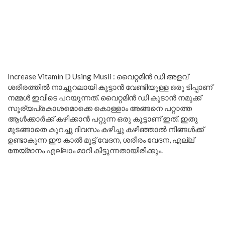
Increase Vitamin D Using Musli : വൈറ്റമിൻ ഡി അളവ്
ശരീരത്തിൽ നാച്ചുറലായി കൂട്ടാൻ വേണ്ടിയുള്ള ഒരു ടിപ്പാണ്
നമ്മൾ ഇവിടെ പറയുന്നത്. വൈറ്റമിൻ ഡി കൂടാൻ നമുക്ക്
സൂര്യപ്രകാശമൊക്കെ കൊള്ളാം അങ്ങനെ പറ്റാത്ത
ആൾക്കാർക്ക് കഴിക്കാൻ പറ്റുന്ന ഒരു കൂട്ടാണ് ഇത്. ഇതു
മുടങ്ങാതെ കുറച്ചു ദിവസം കഴിച്ചു കഴിഞ്ഞാൽ നിങ്ങൾക്ക്
ഉണ്ടാകുന്ന ഈ കാൽ മുട്ട് വേദന, ശരീരം വേദന, എല്ല്
തേയ്മാനം എല്ലാം മാറി കിട്ടുന്നതായിരിക്കും.