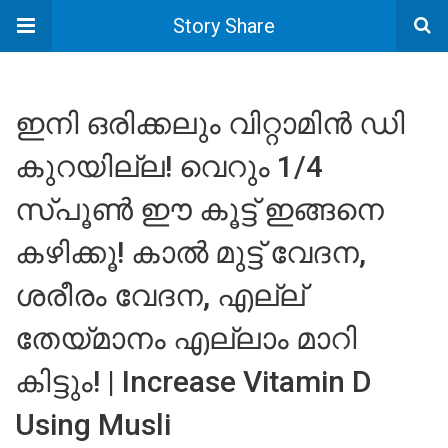
Story Share
ഇനി ഒരിക്കലും വിറ്റാമിൻ ഡി
കുറയില്ല! വെറും 1/4
സ്‌പൂൺ ഈ കൂട്ട് ഇങ്ങനെ
കഴിക്കൂ! കാൽ മുട്ട് വേദന,
ശരീരം വേദന, എല്ല്
തേയ്മാനം എല്ലാം മാറി
കിട്ടും! | Increase Vitamin D
Using Musli