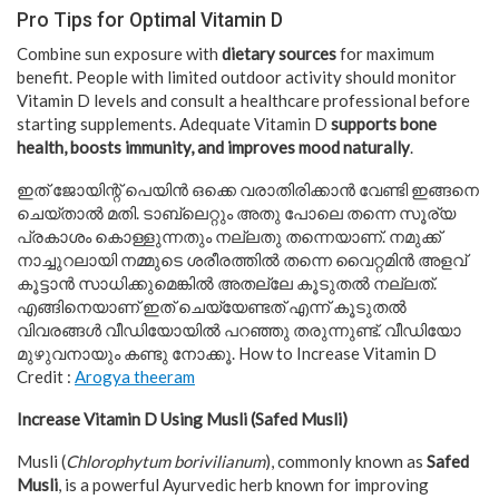
Pro Tips for Optimal Vitamin D
Combine sun exposure with
dietary sources
for maximum
benefit. People with limited outdoor activity should monitor
Vitamin D levels and consult a healthcare professional before
starting supplements. Adequate Vitamin D
supports bone
health, boosts immunity, and improves mood naturally
.
ഇത് ജോയിന്റ് പെയിൻ ഒക്കെ വരാതിരിക്കാൻ വേണ്ടി ഇങ്ങനെ
ചെയ്താൽ മതി. ടാബ്ലെറ്റും അതു പോലെ തന്നെ സൂര്യ
പ്രകാശം കൊള്ളുന്നതും നല്ലതു തന്നെയാണ്. നമുക്ക്
നാച്ചുറലായി നമ്മുടെ ശരീരത്തിൽ തന്നെ വൈറ്റമിൻ അളവ്
കൂട്ടാൻ സാധിക്കുമെങ്കിൽ അതല്ലേ കൂടുതൽ നല്ലത്.
എങ്ങിനെയാണ് ഇത് ചെയ്യേണ്ടത് എന്ന് കൂടുതൽ
വിവരങ്ങൾ വീഡിയോയിൽ പറഞ്ഞു തരുന്നുണ്ട്. വീഡിയോ
മുഴുവനായും കണ്ടു നോക്കൂ. How to Increase Vitamin D
Credit :
Arogya theeram
Increase Vitamin D Using Musli (Safed Musli)
Musli (
Chlorophytum borivilianum
), commonly known as
Safed
Musli
, is a powerful Ayurvedic herb known for improving