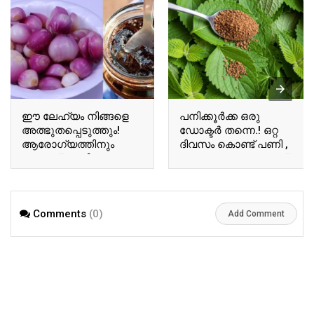
ഈ ലേഹ്യം നിങ്ങളെ
പനിക്കൂർക്ക ഒരു
അത്ഭുതപ്പെടുത്തും!
ഡോക്ടർ തന്നെ.! ഒറ്റ
ആരോഗ്യത്തിനും
ദിവസം കൊണ്ട് പണി ,
സൗന്ദര്യത്തിനും
ജലദോഷം , കഫക്കെട്ട്
ഇതൊരു സ്പൂൺ
മാറാൻ പനിക്കൂർക്ക
മാത്രം മതി!! | Healthy
ഇങ്ങനെ കഴിച്ചു
Ulli Lehyam Recipe
നോക്കു!! | Healthy
Comments
(0)
Panikoorkka Tea For
Add Comment
Fever And Cough