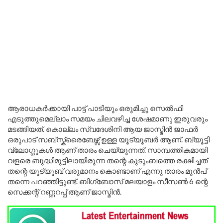
ആരാധകർക്കായി പാട്ട് പാടിയും ഒരുമിച്ചു സെൽഫി
എടുത്തുമെല്ലാം സമയം ചിലവഴിച്ച ശേഷമാണു ഇരുവരും
മടങ്ങിയത്. കൊല്ലം സ്വദേശിനി ആയ ജാസ്മിൻ ജാഫർ
ഒരുപാട് സബ്സ്ക്രൈബേഴ്സ് ഉള്ള യൂട്യൂബർ ആണ്. ബ്യൂട്ടി
വ്ലോഗ്ഗുകൾ ആണ് താരം ചെയ്യുന്നത്. സാമ്പത്തികമായി
വളരെ ബുദ്ധിമുട്ടിലായിരുന്ന തന്റെ കുടുംബത്തെ രക്ഷിച്ചത്
തന്റെ യൂട്യൂബ് വരുമാനം കൊണ്ടാണ് എന്നു താരം മുൻപ്
തന്നെ പറഞ്ഞിട്ടുണ്ട്. ബിഗ്‌ബോസ് മലയാളം സീസൺ 6 ന്റെ
സെക്കന്റ്‌ റണ്ണറപ്പ് ആണ് ജാസ്മിൻ.