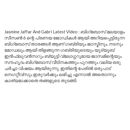
Jasmine Jaffar And Gabri Latest Video : ബിഗ്‌ബോസ് മലയാളം
സീസൺ 6 ന്റെ പ്രണയ ജോഡികൾ ആയി അറിയപ്പെട്ടിരുന്ന
ബിഗ്‌ബോസ് താരങ്ങൾ ആണ് ഗബ്രിയും ജാസ്മിനും. നടനും
മോഡലും ആയി തിളങ്ങുന്ന ഗബ്രിയുടെയും യൂട്യൂബ്
ഇൻഫ്ലുവൻസറും ബ്യൂട്ടി വ്ലോഗ്ഗറുമായ ജാസമിന്റെയും
സൗഹൃദം ബിഗ്‌ബോസ് വീടിനകത്തും പുറത്തും വലിയ ഒരു
ചർച്ചാ വിഷയം ആയിരുന്നു. ഇതിന്റെ പേരിൽ ഒരുപാട്
നെഗറ്റീവ്സും ഇരുവർക്കും ലഭിച്ചു എന്നാൽ അതൊന്നും
കാര്യമാക്കാതെ തങ്ങളുടെ തുടങ്ങി.