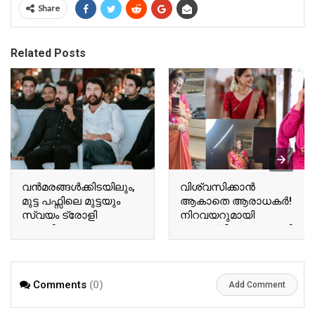
Share
Related Posts
വന്‍മരങ്ങള്‍ക്കിടയിലും,
വിശ്വസിക്കാൻ
മുട്ട പഫ്സിലെ മുട്ടയും
ആകാതെ ആരാധകർ!
സ്വയം ട്രോളി
നിറവയറുമായി
ബേസിലും
അനുശ്രീ! വൈറലായി
ടോവിനോയും!
അനുശ്രീയുടെ പുതിയ
ഏറ്റെടുത്ത് സോഷ്യല്‍
വിശേഷങ്ങൾ!! | Actor
മീഡിയ!! | Tovino Basil
Ausree Viral Photo
Comments
(0)
Viral Photo
Add Comment