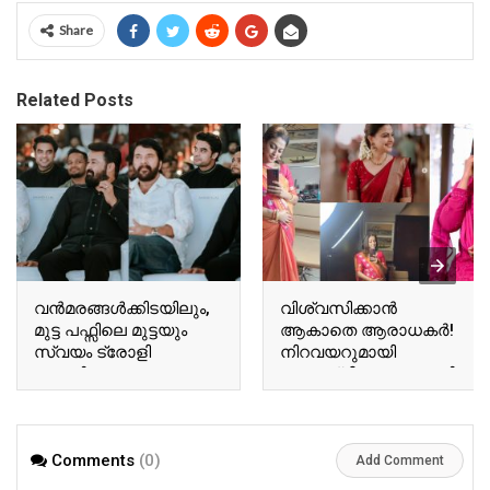
Share
Related Posts
വന്‍മരങ്ങള്‍ക്കിടയിലും,
വിശ്വസിക്കാൻ
മുട്ട പഫ്സിലെ മുട്ടയും
ആകാതെ ആരാധകർ!
സ്വയം ട്രോളി
നിറവയറുമായി
ബേസിലും
അനുശ്രീ! വൈറലായി
ടോവിനോയും!
അനുശ്രീയുടെ പുതിയ
ഏറ്റെടുത്ത് സോഷ്യല്‍
വിശേഷങ്ങൾ!! | Actor
മീഡിയ!! | Tovino Basil
Ausree Viral Photo
Comments
(0)
Viral Photo
Add Comment