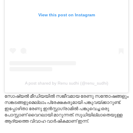
View this post on Instagram
A post shared by Renu sudhi (@renu_sudhi)
സോഷ്യൽ മീഡിയയിൽ സജീവമായ രേണു സന്തോഷങ്ങളും
സങ്കടങ്ങളുമെല്ലാം പ്രേക്ഷകരുമായി പങ്കുവയ്ക്കാറുണ്ട്.
ഇപ്പോഴിതാ രേണു ഇൻസ്റ്റാഗ്രാമിൽ പങ്കുവെച്ച ഒരു
പോസ്റ്റാണ് വൈറലായി മാറുന്നത്. സുധിയില്ലാതെയുള്ള
ആദ്യത്തെ വിവാഹ വാർഷികമാണ് ഇന്ന്.