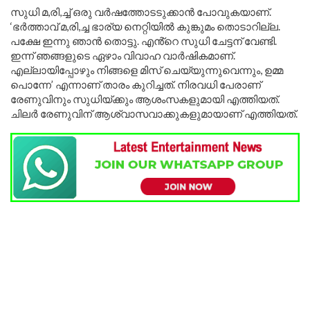
സുധി മ,രി,ച്ച് ഒരു വർഷത്തോടടുക്കാൻ പോവുകയാണ്.
‘ഭർത്താവ് മ,രി,ച്ച ഭാര്യ നെറ്റിയിൽ കുങ്കുമം തൊടാറില്ല.
പക്ഷേ ഇന്നു ഞാൻ തൊട്ടു. എൻ്റെ സുധി ചേട്ടന് വേണ്ടി.
ഇന്ന് ഞങ്ങളുടെ ഏഴാം വിവാഹ വാർഷികമാണ്.
എല്ലായിപ്പോഴും നിങ്ങളെ മിസ് ചെയ്യുന്നുവെന്നും, ഉമ്മ
പൊന്നേ’ എന്നാണ് താരം കുറിച്ചത്. നിരവധി പേരാണ്
രേണുവിനും സുധിയ്ക്കും ആശംസകളുമായി എത്തിയത്.
ചിലർ രേണുവിന് ആശ്വാസവാക്കുകളുമായാണ് എത്തിയത്.