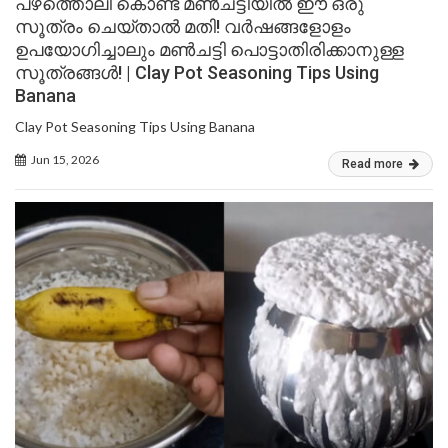
പഴത്തൊലി കൊണ്ട് മൺചട്ടിയിൽ ഈ ഒരു
സൂത്രം ചെയ്താൽ മതി! വർഷങ്ങളോളം
ഉപയോഗിച്ചാലും മൺചട്ടി പൊട്ടാതിരിക്കാനുള്ള
സൂത്രങ്ങൾ! | Clay Pot Seasoning Tips Using
Banana
Clay Pot Seasoning Tips Using Banana
Jun 15, 2026
Read more