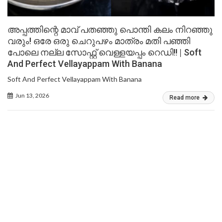
അപ്പത്തിന്റെ മാവ് പതഞ്ഞു പൊന്തി കലം നിറഞ്ഞു
വരും! ഒരേ ഒരു ചെറുപഴം മാത്രം മതി പഞ്ഞി
പോലെ നല്ല സോഫ്റ്റ് വെള്ളയപ്പം റെഡി!! | Soft
And Perfect Vellayappam With Banana
Soft And Perfect Vellayappam With Banana
Jun 13, 2026
Read more