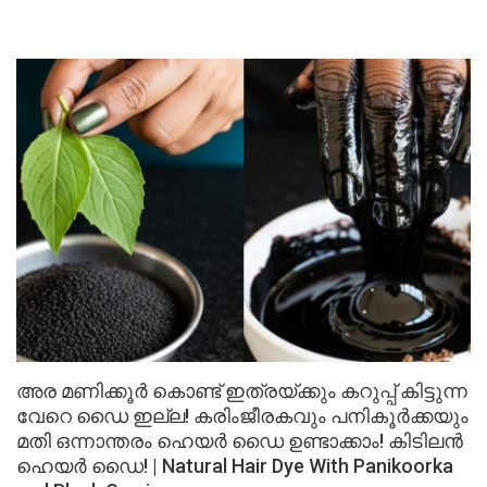
അര മണിക്കൂർ കൊണ്ട് ഇത്രയ്ക്കും കറുപ്പ് കിട്ടുന്ന
വേറെ ഡൈ ഇല്ല! കരിംജീരകവും പനികൂർക്കയും
മതി ഒന്നാന്തരം ഹെയർ ഡൈ ഉണ്ടാക്കാം! കിടിലൻ
ഹെയർ ഡൈ! | Natural Hair Dye With Panikoorka