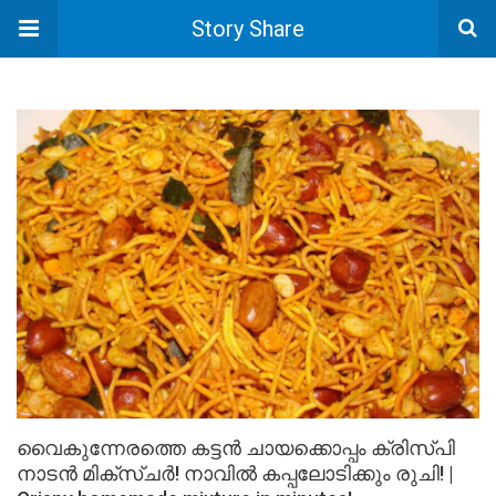
Story Share
വൈകുന്നേരത്തെ കട്ടൻ ചായക്കൊപ്പം ക്രിസ്പി
നാടൻ മിക്സ്ചർ! നാവിൽ കപ്പലോടിക്കും രുചി! |