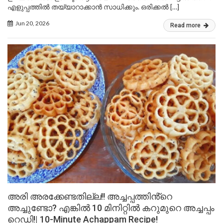
എളുപ്പത്തിൽ തയ്യാറാക്കാൻ സാധിക്കും. ഒരിക്കൽ […]
Jun 20, 2026
Read more
അരി അരക്കേണ്ടതില്ല!! അച്ചപ്പത്തിൻ്റെ
അച്ചുണ്ടോ? എങ്കിൽ 10 മിനിറ്റിൽ കറുമുറെ അച്ചപ്പം
റെഡി!| 10-Minute Achappam Recipe!