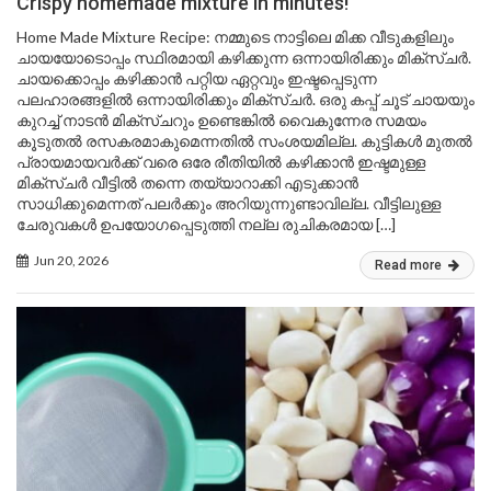
Crispy homemade mixture in minutes!
Home Made Mixture Recipe: നമ്മുടെ നാട്ടിലെ മിക്ക വീടുകളിലും
ചായയോടൊപ്പം സ്ഥിരമായി കഴിക്കുന്ന ഒന്നായിരിക്കും മിക്സ്ചർ.
ചായക്കൊപ്പം കഴിക്കാൻ പറ്റിയ ഏറ്റവും ഇഷ്ടപ്പെടുന്ന
പലഹാരങ്ങളിൽ ഒന്നായിരിക്കും മിക്സ്ചർ. ഒരു കപ്പ് ചൂട് ചായയും
കുറച്ച് നാടൻ മിക്സ്ചറും ഉണ്ടെങ്കിൽ വൈകുന്നേര സമയം
കൂടുതൽ രസകരമാകുമെന്നതിൽ സംശയമില്ല. കുട്ടികൾ മുതൽ
പ്രായമായവർക്ക് വരെ ഒരേ രീതിയിൽ കഴിക്കാൻ ഇഷ്ടമുള്ള
മിക്സ്ചർ വീട്ടിൽ തന്നെ തയ്യാറാക്കി എടുക്കാൻ
സാധിക്കുമെന്നത് പലർക്കും അറിയുന്നുണ്ടാവില്ല. വീട്ടിലുള്ള
ചേരുവകൾ ഉപയോഗപ്പെടുത്തി നല്ല രുചികരമായ […]
Jun 20, 2026
Read more