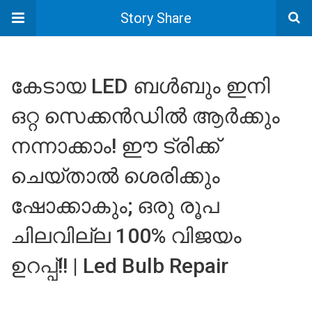
Story Share
കേടായ LED ബൾബും ഇനി
ഒറ്റ സെക്കൻഡിൽ ആർക്കും
നന്നാക്കാം! ഈ ട്രിക്ക്
ചെയ്‌താൽ ശെരിക്കും
ഷോക്കാകും; ഒരു രൂപ
ചിലവില്ല 100% വിജയം
ഉറപ്പ്!! | Led Bulb Repair