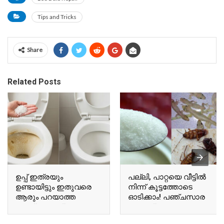
Tips and Tricks
Share
Related Posts
ഉപ്പ് ഇത്രയും
പല്ലി, പാറ്റയെ വീട്ടിൽ
ഉണ്ടായിട്ടും ഇതുവരെ
നിന്ന് കൂട്ടത്തോടെ
ആരും പറയാത്ത
ഓടിക്കാം! പഞ്ചസാര
സൂത്രം! എത്ര
കൊണ്ട് ഇങ്ങനെ
അഴുക്കുപിടിച്ച
ചെയ്താൽ മതി ഇനി ഒറ്റ