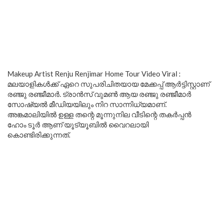
Makeup Artist Renju Renjimar Home Tour Video Viral :
മലയാളികള്‍ക്ക് ഏറെ സുപരിചിതയായ മേക്കപ്പ് ആര്‍ട്ടിസ്റ്റാണ്
രഞ്ജു രഞ്ജീമാര്‍. ട്രാൻസ് വുമൺ ആയ രഞ്ജു രഞ്ജീമാര്‍
സോഷ്യല്‍ മീഡിയയിലും നിറ സാന്നിധ്യമാണ്.
അങ്കമാലിയിൽ ഉള്ള തന്റെ മൂന്നുനില വീടിന്റെ തകർപ്പൻ
ഹോം ടൂർ ആണ് യൂട്യൂബിൽ വൈറലായി
കൊണ്ടിരിക്കുന്നത്.