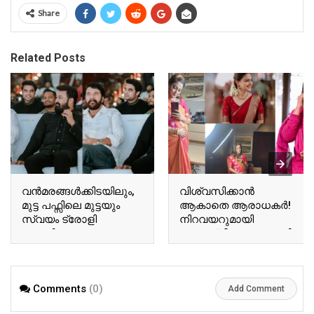
Share
Related Posts
വന്‍മരങ്ങള്‍ക്കിടയിലും,
വിശ്വസിക്കാൻ
മുട്ട പഫ്സിലെ മുട്ടയും
ആകാതെ ആരാധകർ!
സ്വയം ട്രോളി
നിറവയറുമായി
ബേസിലും
അനുശ്രീ! വൈറലായി
ടോവിനോയും!
അനുശ്രീയുടെ പുതിയ
ഏറ്റെടുത്ത് സോഷ്യല്‍
വിശേഷങ്ങൾ!! | Actor
മീഡിയ!! | Tovino Basil
Ausree Viral Photo
Comments
(0)
Viral Photo
Add Comment