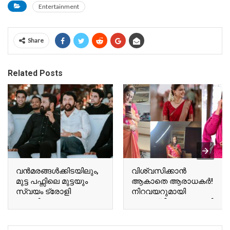
Entertainment
Share
Related Posts
വന്‍മരങ്ങള്‍ക്കിടയിലും,
വിശ്വസിക്കാൻ
മുട്ട പഫ്സിലെ മുട്ടയും
ആകാതെ ആരാധകർ!
സ്വയം ട്രോളി
നിറവയറുമായി
ബേസിലും
അനുശ്രീ! വൈറലായി
ടോവിനോയും!
അനുശ്രീയുടെ പുതിയ
ഏറ്റെടുത്ത് സോഷ്യല്‍
വിശേഷങ്ങൾ!! | Actor