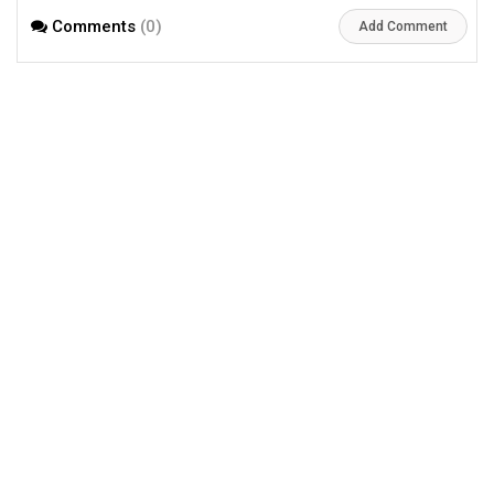
മീഡിയ!! | Tovino Basil
Ausree Viral Photo
Comments
(0)
Viral Photo
Add Comment