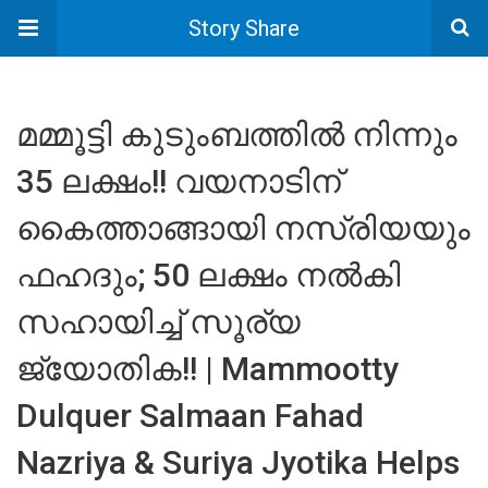
Story Share
മമ്മൂട്ടി കുടുംബത്തിൽ നിന്നും
35 ലക്ഷം!! വയനാടിന്
കൈത്താങ്ങായി നസ്രിയയും
ഫഹദും; 50 ലക്ഷം നൽകി
സഹായിച്ച് സൂര്യ
ജ്യോതിക!! | Mammootty
Dulquer Salmaan Fahad
Nazriya & Suriya Jyotika Helps