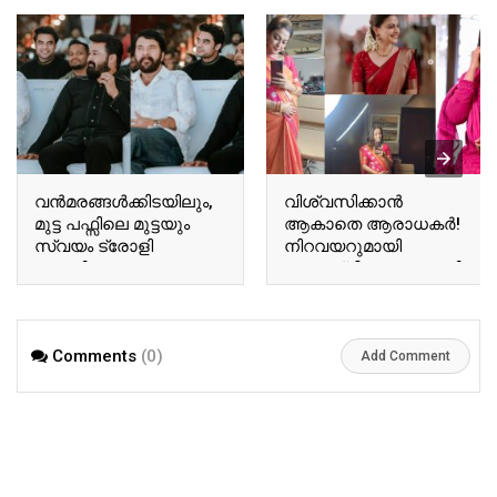
വന്‍മരങ്ങള്‍ക്കിടയിലും,
വിശ്വസിക്കാൻ
മുട്ട പഫ്സിലെ മുട്ടയും
ആകാതെ ആരാധകർ!
സ്വയം ട്രോളി
നിറവയറുമായി
ബേസിലും
അനുശ്രീ! വൈറലായി
ടോവിനോയും!
അനുശ്രീയുടെ പുതിയ
ഏറ്റെടുത്ത് സോഷ്യല്‍
വിശേഷങ്ങൾ!! | Actor
മീഡിയ!! | Tovino Basil
Ausree Viral Photo
Comments
(0)
Viral Photo
Add Comment