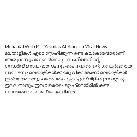
Mohanlal With K. J. Yesudas At America Viral News :
മലയാളികൾ ഏറെ സ്നേഹിക്കുന്ന രണ്ട് കലാകാരന്മാരാണ്
യേശുദാസും മോഹൻലാലും. സംഗീത്തതിന്റെ
ഗന്ധർവ്വനായ ദാസേട്ടനും അഭിനയത്തിന്റെ ഗന്ധർവനായ
ലാലേട്ടനും മലയാളികൾക്ക് ഒരു വികാരമാണ്. മലയാളികൾ
ഇത്രയേറെ സ്നേഹത്തോടെ ഏട്ടാ എന്ന് വിളിക്കുന്ന മറ്റാരും
ഇല്ല താനും. ഇരുവരെയും ഒറ്റ ഫ്രെയിമിൽ കണ്ട
സന്തോഷത്തിലാണ് മലയാളികൾ.