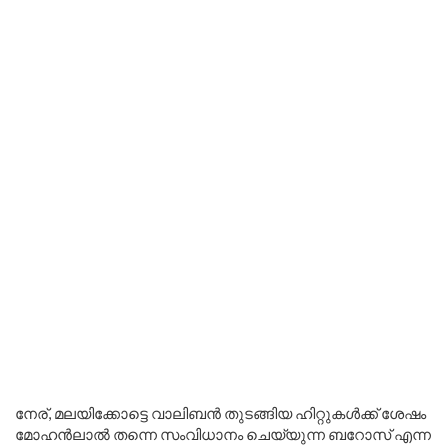
നേര്, മലയിക്കോട്ടെ വാലിബൻ തുടങ്ങിയ ഹിറ്റുകൾക്ക് ശേഷം
മോഹൻലാൽ തന്നെ സംവിധാനം ചെയ്യുന്ന ബറോസ് എന്ന