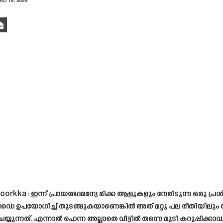
eb 18, 2026
koorkka : ഇന്ന് പ്രായഭേദമന്യേ മിക്ക ആളുകളും നേരിടുന്ന ഒരു പ്ര
 ഉപയോഗിച്ച് തുടങ്ങുകയാണെങ്കിൽ അത് മറ്റു പല രീതിയിലും ദ
്നത്. എന്നാൽ ഹെന്ന അല്ലാതെ വീട്ടിൽ തന്നെ മുടി കറുപ്പിക്കാവു