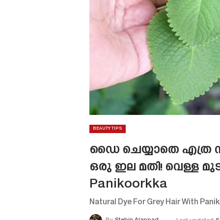
BEAUTY TIPS
ഡൈ ചെയ്യാതെ എത്ര നരച
ഒരു ഇല മതി! വെള്ള മുട
Panikoorkka
Natural Dye For Grey Hair With Pani