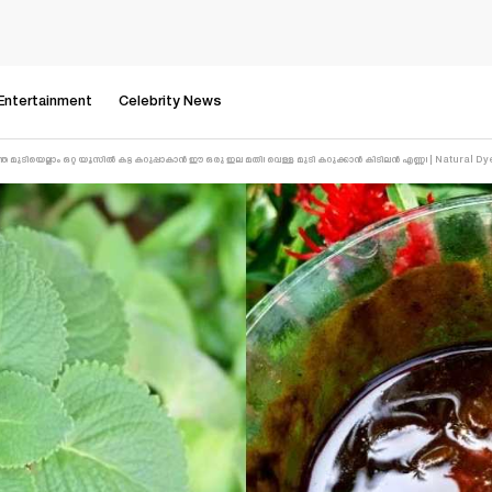
Entertainment
Celebrity News
 മുടിയെല്ലാം ഒറ്റ യൂസിൽ കട്ട കറുപ്പാകാൻ ഈ ഒരു ഇല മതി! വെള്ള മുടി കറുക്കാൻ കിടിലൻ എണ്ണ! | Natural 