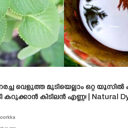
്ച വെളുത്ത മുടിയെല്ലാം ഒറ്റ യൂസിൽ
ി കറുക്കാൻ കിടിലൻ എണ്ണ! | Natural D
koorkka