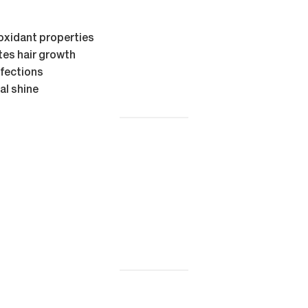
ioxidant properties
tes hair growth
nfections
al shine