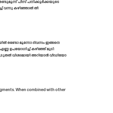
രണ്ടുമൂന്ന് പീസ് പനിക്കൂർക്കയുടെ
ച് വന്നു കഴിഞ്ഞാൽ തീ
ചയിൽ രണ്ടോ മൂന്നോ ദിവസം ഇങ്ങനെ
 എണ്ണ ഉപയോഗിച്ച് കഴിഞ്ഞ് മുടി
. കൂടുതൽ വിശദമായി അറിയാൻ വീഡിയോ
 pigments. When combined with other