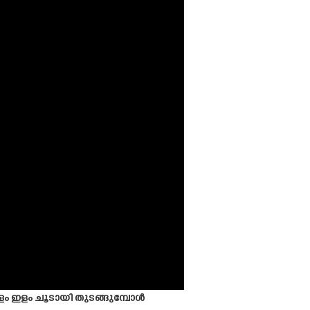
െള്ളം ഇളം ചൂടായി തുടങ്ങുമ്പോൾ