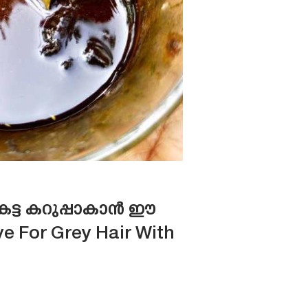
 കട്ട കറുപ്പാകാൻ ഈ
ye For Grey Hair With