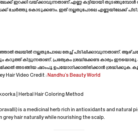
തിലേക്ക് ഇറക്കി വയ്ക്കാവുന്നതാണ്.എണ്ണ കട്ടിയായി തുടങ്ങുമ്പോൾ 
ക് ചേർത്തു കൊടുക്കണം. ഇത് നല്ലതുപോലെ എണ്ണയിലേക്ക് പിടിച്
്ഞാൽ തലയിൽ നല്ലതുപോലെ തേച്ച് പിടിപ്പിക്കാവുന്നതാണ്. ആഴ്
 കറുത്ത് കിട്ടുന്നതാണ്. പ്രത്യേകം ശ്രദ്ധിക്കേണ്ട കാര്യം ഈയൊരു
ക്കൽ അടങ്ങിയ ഷാംപൂ ഉപയോഗിക്കാതിരിക്കാൻ ശ്രദ്ധിക്കുക
y Hair Video Credit :
Nandhu’s Beauty World
ikoorka | Herbal Hair Coloring Method
ravalli) is a medicinal herb rich in antioxidants and natural
 grey hair naturally
while nourishing the scalp.