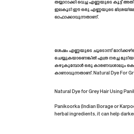
തയ്യാറാക്കി വെച്ച എണ്ണയുടെ കൂട്ട് അ
ഇലകൂടി ഈ ഒരു എണ്ണയുടെ മിശ്രയിലേക്
ഓഫാക്കാവുന്നതാണ്.
ശേഷം എണ്ണയുടെ ചൂടൊന്ന് മാറിക്കഴിഞ
ചെയ്യുകയാണെങ്കിൽ എത്ര നരച്ച മുടിയും
കഴുകുമ്പോൾ ഒരു കാരണവശാലും കെമി
കാണാവുന്നതാണ്. Natural Dye For Gre
Natural Dye for Grey Hair Using Pan
Panikoorka (Indian Borage or Karpoo
herbal ingredients, it can help
darken