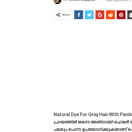
By
Stebin Alappad
Last updated
F
Share
Natural Dye For Grey Hair With Pani
പ്രായത്തിൽ തന്നെ അതിനായി ഹെയർ ഡൈ
പലരും ഹെന്ന ഉപയോഗിക്കുകയാണ് ചെയ്യുന