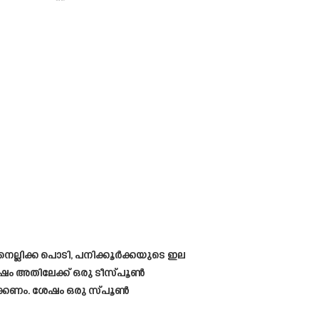
നെല്ലിക്ക പൊടി, പനിക്കൂർക്കയുടെ ഇല
േഷം അതിലേക്ക് ഒരു ടീസ്പൂൺ
ുക്കണം. ശേഷം ഒരു സ്പൂൺ