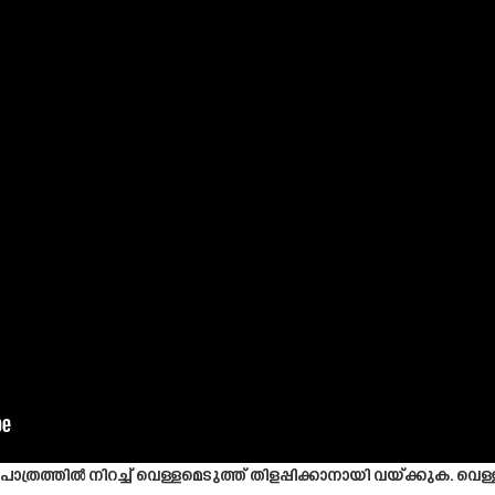
പാത്രത്തിൽ നിറച്ച് വെള്ളമെടുത്ത് തിളപ്പിക്കാനായി വയ്ക്കുക. വ