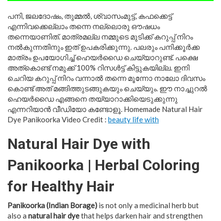
പനി, ജലദോഷം, തുമ്മൽ, ശ്വാസംമുട്ട്, കഫക്കെട്ട്
എന്നിവക്കെല്ലാം തന്നെ നല്ലൊരു ഔഷധം
തന്നെയാണിത്. മാത്രമല്ല നമ്മുടെ മുടിക്ക് കറുപ്പ് നിറം
നൽകുന്നതിനും ഇത് ഉപകരിക്കുന്നു. പലരും പനിക്കൂർക്ക
മാത്രം ഉപയോഗിച്ച് ഹെയർഡൈ ചെയ്യാറുണ്ട്. പക്ഷെ
അത്കൊണ്ട് നമുക്ക് 100% റിസൾട്ട് കിട്ടുകയില്ല. ഇനി
ചെറിയ കറുപ്പ്‌ നിറം വന്നാൽ തന്നെ മൂന്നോ നാലോ ദിവസം
കൊണ്ട് അത് മങ്ങിത്തുടങ്ങുകയും ചെയ്യും. ഈ നാച്ചുറൽ
ഹെയർഡൈ എങ്ങനെ തയ്യാറാക്കിയെടുക്കുന്നു
എന്നറിയാൻ വീഡിയോ കണ്ടോളൂ. Homemade Natural Hair
Dye Panikoorka Video Credit :
beauty life with
Natural Hair Dye with
Panikoorka | Herbal Coloring
for Healthy Hair
Panikoorka (Indian Borage)
is not only a medicinal herb but
also a
natural hair dye
that helps darken hair and strengthen