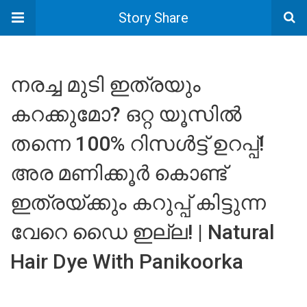
Story Share
നരച്ച മുടി ഇത്രയും
കറക്കുമോ? ഒറ്റ യൂസിൽ
തന്നെ 100% റിസൾട്ട് ഉറപ്പ്!
അര മണിക്കൂർ കൊണ്ട്
ഇത്രയ്ക്കും കറുപ്പ് കിട്ടുന്ന
വേറെ ഡൈ ഇല്ല! | Natural
Hair Dye With Panikoorka