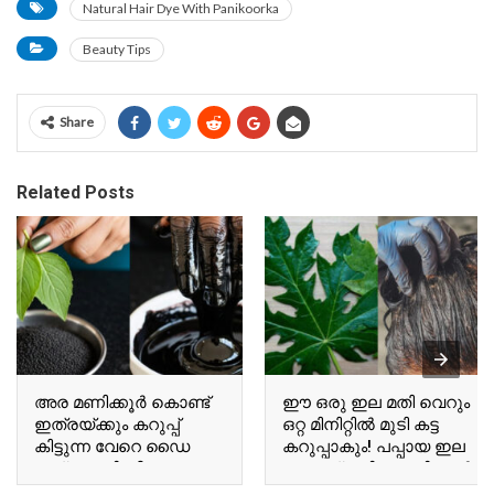
Natural Hair Dye With Panikoorka
Beauty Tips
Share
Related Posts
അര മണിക്കൂർ കൊണ്ട്
ഈ ഒരു ഇല മതി വെറും
ഇത്രയ്ക്കും കറുപ്പ്
ഒറ്റ മിനിറ്റിൽ മുടി കട്ട
കിട്ടുന്ന വേറെ ഡൈ
കറുപ്പാകും! പപ്പായ ഇല
ഇല്ല! കരിംജീരകവും
കൊണ്ട് മുടി കറുപ്പിച്ചാൽ
പനികൂർക്കയും മതി
ഒരു മാസം വരെ കളർ