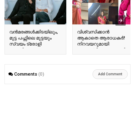
വന്‍മരങ്ങള്‍ക്കിടയിലും,
വിശ്വസിക്കാൻ
മുട്ട പഫ്സിലെ മുട്ടയും
ആകാതെ ആരാധകർ!
സ്വയം ട്രോളി
നിറവയറുമായി
ബേസിലും
അനുശ്രീ! വൈറലായി
ടോവിനോയും!
അനുശ്രീയുടെ പുതിയ
ഏറ്റെടുത്ത് സോഷ്യല്‍
വിശേഷങ്ങൾ!! | Actor
മീഡിയ!! | Tovino Basil
Ausree Viral Photo
Comments
(0)
Viral Photo
Add Comment