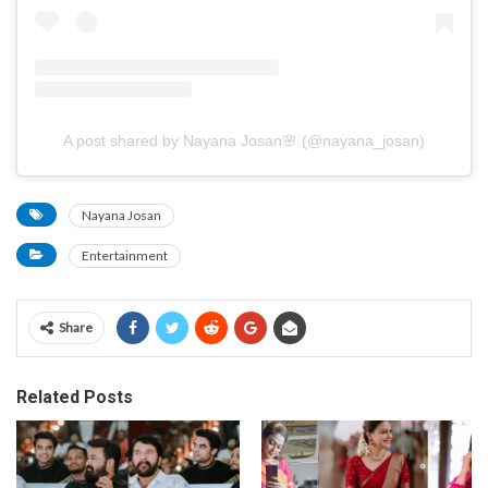
A post shared by Nayana Josan🌸 (@nayana_josan)
Nayana Josan
Entertainment
Share
Related Posts