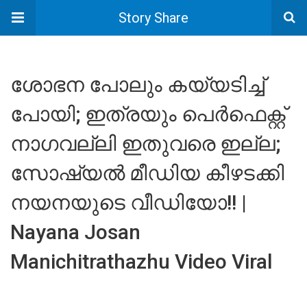
Story Share
ശോഭന പോലും കയ്യടിച്ച്
പോയി; ഇത്രയും പെർഫെക്റ്റ്‌
നാഗവല്ലി ഇതുവരെ ഇല്ല;
സോഷ്യൽ മീഡിയ കീഴടക്കി
നയനയുടെ വീഡിയോ!! |
Nayana Josan
Manichitrathazhu Video Viral