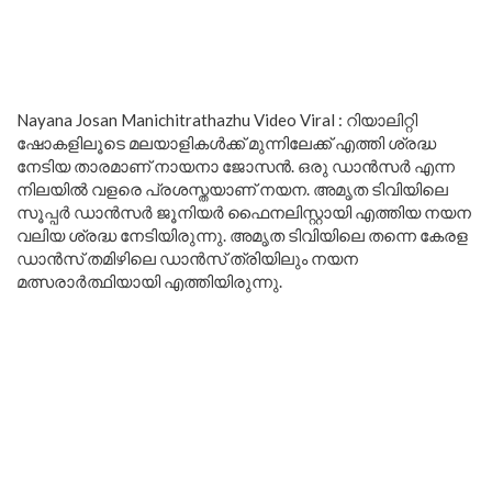
Nayana Josan Manichitrathazhu Video Viral : റിയാലിറ്റി
ഷോകളിലൂടെ മലയാളികൾക്ക് മുന്നിലേക്ക് എത്തി ശ്രദ്ധ
നേടിയ താരമാണ് നായനാ ജോസൻ. ഒരു ഡാൻസർ എന്ന
നിലയിൽ വളരെ പ്രശസ്തയാണ് നയന. അമൃത ടിവിയിലെ
സൂപ്പർ ഡാൻസർ ജൂനിയർ ഫൈനലിസ്റ്റായി എത്തിയ നയന
വലിയ ശ്രദ്ധ നേടിയിരുന്നു. അമൃത ടിവിയിലെ തന്നെ കേരള
ഡാൻസ് തമിഴിലെ ഡാൻസ് ത്രിയിലും നയന
മത്സരാർത്ഥിയായി എത്തിയിരുന്നു.