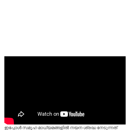
ഇപ്പോൾ സമൂഹ മാധ്യമങ്ങളിൽ നയന ശ്രദ്ധ നേടുന്നത്