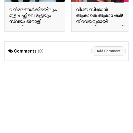
വന്‍മരങ്ങള്‍ക്കിടയിലും,
വിശ്വസിക്കാൻ
മുട്ട പഫ്സിലെ മുട്ടയും
ആകാതെ ആരാധകർ!
സ്വയം ട്രോളി
നിറവയറുമായി
ബേസിലും
അനുശ്രീ! വൈറലായി
ടോവിനോയും!
അനുശ്രീയുടെ പുതിയ
ഏറ്റെടുത്ത് സോഷ്യല്‍
വിശേഷങ്ങൾ!! | Actor
മീഡിയ!! | Tovino Basil
Ausree Viral Photo
Comments
(0)
Viral Photo
Add Comment