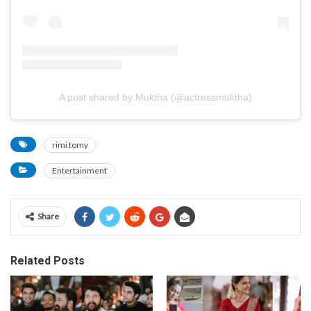
A post shared by Muktha (@actressmuktha)
rimi tomy
Entertainment
Share
Related Posts