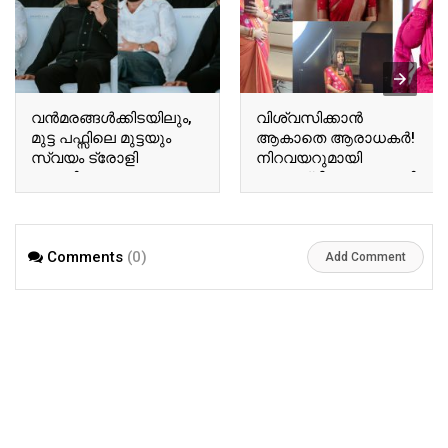
വന്‍മരങ്ങള്‍ക്കിടയിലും,
വിശ്വസിക്കാൻ
മുട്ട പഫ്സിലെ മുട്ടയും
ആകാതെ ആരാധകർ!
സ്വയം ട്രോളി
നിറവയറുമായി
ബേസിലും
അനുശ്രീ! വൈറലായി
ടോവിനോയും!
അനുശ്രീയുടെ പുതിയ
ഏറ്റെടുത്ത് സോഷ്യല്‍
വിശേഷങ്ങൾ!! | Actor
മീഡിയ!! | Tovino Basil
Ausree Viral Photo
Comments
(0)
Viral Photo
Add Comment