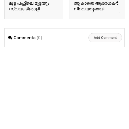
മുട്ട പഫ്സിലെ മുട്ടയും
ആകാതെ ആരാധകർ!
സ്വയം ട്രോളി
നിറവയറുമായി
ബേസിലും
അനുശ്രീ! വൈറലായി
ടോവിനോയും!
അനുശ്രീയുടെ പുതിയ
ഏറ്റെടുത്ത് സോഷ്യല്‍
വിശേഷങ്ങൾ!! | Actor
മീഡിയ!! | Tovino Basil
Ausree Viral Photo
Comments
(0)
Viral Photo
Add Comment