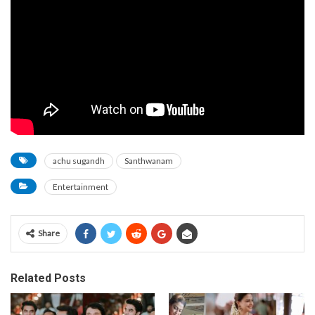
achu sugandh
Santhwanam
Entertainment
Share
Related Posts