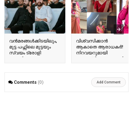
വന്‍മരങ്ങള്‍ക്കിടയിലും,
വിശ്വസിക്കാൻ
മുട്ട പഫ്സിലെ മുട്ടയും
ആകാതെ ആരാധകർ!
സ്വയം ട്രോളി
നിറവയറുമായി
ബേസിലും
അനുശ്രീ! വൈറലായി
ടോവിനോയും!
അനുശ്രീയുടെ പുതിയ
ഏറ്റെടുത്ത് സോഷ്യല്‍
വിശേഷങ്ങൾ!! | Actor
മീഡിയ!! | Tovino Basil
Ausree Viral Photo
Comments
(0)
Viral Photo
Add Comment