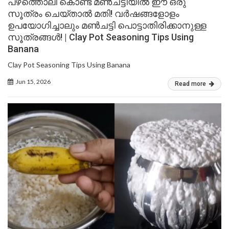
പഴത്തൊലി കൊണ്ട് മൺചട്ടിയിൽ ഈ ഒരു
സൂത്രം ചെയ്താൽ മതി! വർഷങ്ങളോളം
ഉപയോഗിച്ചാലും മൺചട്ടി പൊട്ടാതിരിക്കാനുള്ള
സൂത്രങ്ങൾ! | Clay Pot Seasoning Tips Using
Banana
Clay Pot Seasoning Tips Using Banana
Jun 15, 2026
Read more