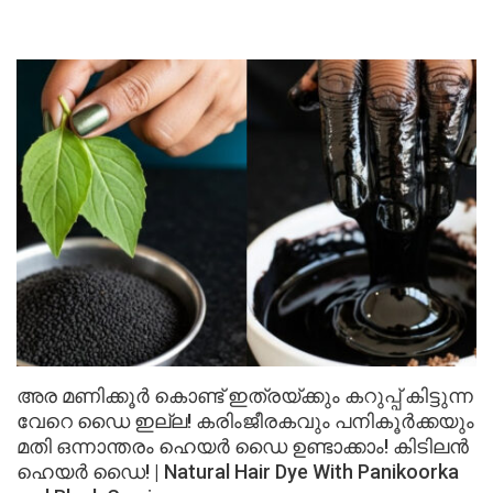
അര മണിക്കൂർ കൊണ്ട് ഇത്രയ്ക്കും കറുപ്പ് കിട്ടുന്ന
വേറെ ഡൈ ഇല്ല! കരിംജീരകവും പനികൂർക്കയും
മതി ഒന്നാന്തരം ഹെയർ ഡൈ ഉണ്ടാക്കാം! കിടിലൻ
ഹെയർ ഡൈ! | Natural Hair Dye With Panikoorka