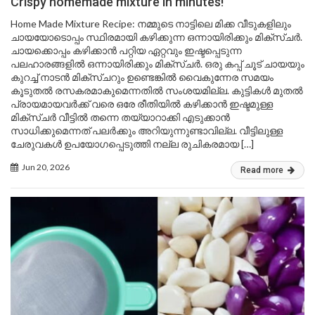
Crispy homemade mixture in minutes!
Home Made Mixture Recipe: നമ്മുടെ നാട്ടിലെ മിക്ക വീടുകളിലും
ചായയോടൊപ്പം സ്ഥിരമായി കഴിക്കുന്ന ഒന്നായിരിക്കും മിക്സ്ചർ.
ചായക്കൊപ്പം കഴിക്കാൻ പറ്റിയ ഏറ്റവും ഇഷ്ടപ്പെടുന്ന
പലഹാരങ്ങളിൽ ഒന്നായിരിക്കും മിക്സ്ചർ. ഒരു കപ്പ് ചൂട് ചായയും
കുറച്ച് നാടൻ മിക്സ്ചറും ഉണ്ടെങ്കിൽ വൈകുന്നേര സമയം
കൂടുതൽ രസകരമാകുമെന്നതിൽ സംശയമില്ല. കുട്ടികൾ മുതൽ
പ്രായമായവർക്ക് വരെ ഒരേ രീതിയിൽ കഴിക്കാൻ ഇഷ്ടമുള്ള
മിക്സ്ചർ വീട്ടിൽ തന്നെ തയ്യാറാക്കി എടുക്കാൻ
സാധിക്കുമെന്നത് പലർക്കും അറിയുന്നുണ്ടാവില്ല. വീട്ടിലുള്ള
ചേരുവകൾ ഉപയോഗപ്പെടുത്തി നല്ല രുചികരമായ […]
Jun 20, 2026
Read more