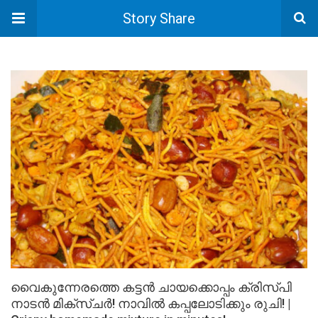
Story Share
വൈകുന്നേരത്തെ കട്ടൻ ചായക്കൊപ്പം ക്രിസ്പി
നാടൻ മിക്സ്ചർ! നാവിൽ കപ്പലോടിക്കും രുചി! |