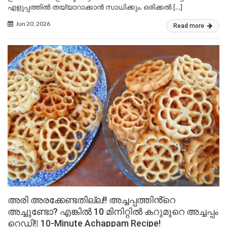
എളുപ്പത്തിൽ തയ്യാറാക്കാൻ സാധിക്കും. ഒരിക്കൽ […]
Jun 20, 2026
Read more
അരി അരക്കേണ്ടതില്ല!! അച്ചപ്പത്തിൻ്റെ
അച്ചുണ്ടോ? എങ്കിൽ 10 മിനിറ്റിൽ കറുമുറെ അച്ചപ്പം
റെഡി!| 10-Minute Achappam Recipe!