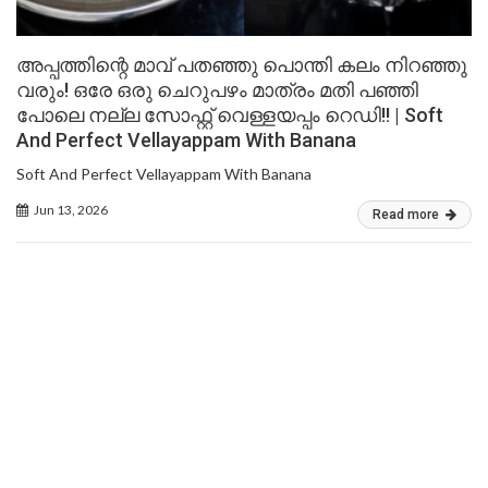
അപ്പത്തിന്റെ മാവ് പതഞ്ഞു പൊന്തി കലം നിറഞ്ഞു
വരും! ഒരേ ഒരു ചെറുപഴം മാത്രം മതി പഞ്ഞി
പോലെ നല്ല സോഫ്റ്റ് വെള്ളയപ്പം റെഡി!! | Soft
And Perfect Vellayappam With Banana
Soft And Perfect Vellayappam With Banana
Jun 13, 2026
Read more