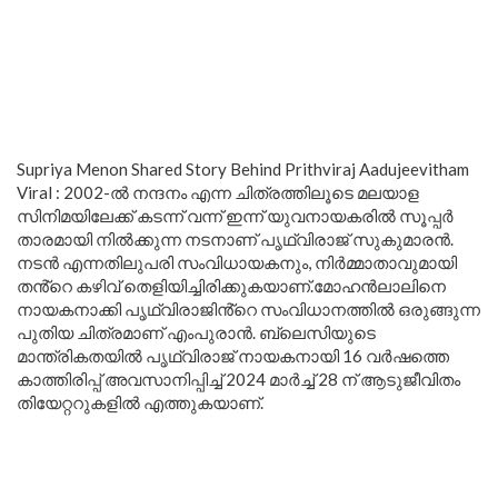
Supriya Menon Shared Story Behind Prithviraj Aadujeevitham
Viral : 2002-ൽ നന്ദനം എന്ന ചിത്രത്തിലൂടെ മലയാള
സിനിമയിലേക്ക് കടന്ന് വന്ന് ഇന്ന് യുവനായകരിൽ സൂപ്പർ
താരമായി നിൽക്കുന്ന നടനാണ് പൃഥ്വിരാജ് സുകുമാരൻ.
നടൻ എന്നതിലുപരി സംവിധായകനും, നിർമ്മാതാവുമായി
തൻ്റെ കഴിവ് തെളിയിച്ചിരിക്കുകയാണ്.മോഹൻലാലിനെ
നായകനാക്കി പൃഥ്വിരാജിൻ്റെ സംവിധാനത്തിൽ ഒരുങ്ങുന്ന
പുതിയ ചിത്രമാണ് എംപുരാൻ. ബ്ലെസിയുടെ
മാന്ത്രികതയിൽ പൃഥ്വിരാജ് നായകനായി 16 വർഷത്തെ
കാത്തിരിപ്പ് അവസാനിപ്പിച്ച് 2024 മാർച്ച് 28 ന് ആടുജീവിതം
തിയേറ്ററുകളിൽ എത്തുകയാണ്.