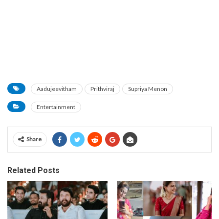
Aadujeevitham
Prithviraj
Supriya Menon
Entertainment
Share
Related Posts