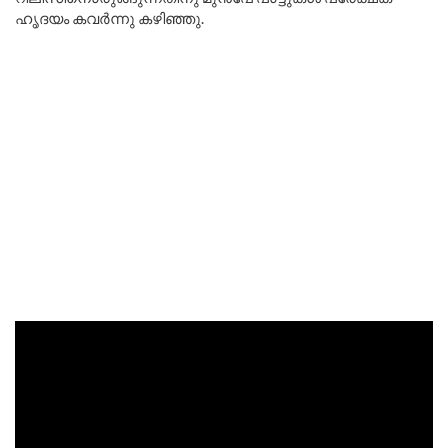
ഹൃദയം കവർന്നു കഴിഞ്ഞു.