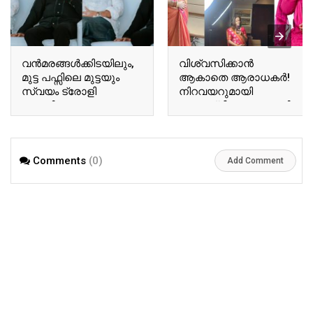
വന്‍മരങ്ങള്‍ക്കിടയിലും,
വിശ്വസിക്കാൻ
മുട്ട പഫ്സിലെ മുട്ടയും
ആകാതെ ആരാധകർ!
സ്വയം ട്രോളി
നിറവയറുമായി
ബേസിലും
അനുശ്രീ! വൈറലായി
ടോവിനോയും!
അനുശ്രീയുടെ പുതിയ
ഏറ്റെടുത്ത് സോഷ്യല്‍
വിശേഷങ്ങൾ!! | Actor
മീഡിയ!! | Tovino Basil
Ausree Viral Photo
Comments
(0)
Viral Photo
Add Comment