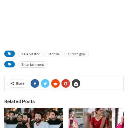
Kala Master
Radhika
suresh gopi
Entertainment
Share
Related Posts