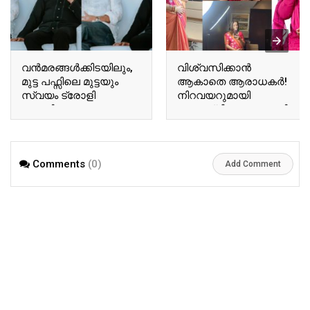
വന്‍മരങ്ങള്‍ക്കിടയിലും,
വിശ്വസിക്കാൻ
മുട്ട പഫ്സിലെ മുട്ടയും
ആകാതെ ആരാധകർ!
സ്വയം ട്രോളി
നിറവയറുമായി
ബേസിലും
അനുശ്രീ! വൈറലായി
ടോവിനോയും!
അനുശ്രീയുടെ പുതിയ
ഏറ്റെടുത്ത് സോഷ്യല്‍
വിശേഷങ്ങൾ!! | Actor
മീഡിയ!! | Tovino Basil
Ausree Viral Photo
Comments
(0)
Viral Photo
Add Comment