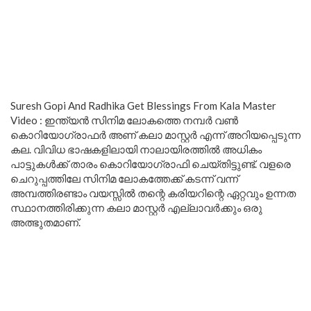
Suresh Gopi And Radhika Get Blessings From Kala Master
Video : ഇന്ത്യൻ സിനിമ ലോകത്തെ നമ്പർ വൺ
കൊറിയോഗ്രാഫർ അണ് കലാ മാസ്റ്റർ എന്ന് അറിയപ്പെടുന്ന
കല. വിവിധ ഭാഷകളിലായി നാലായിരത്തിൽ അധികം
പാട്ടുകൾക്ക് താരം കൊറിയോഗ്രാഫി ചെയ്തിട്ടുണ്ട്. വളരെ
ചെറുപ്പത്തിലേ സിനിമ ലോകത്തേക്ക് കടന്ന് വന്ന്
അമ്പത്തിരണ്ടാം വയസ്സിൽ തന്റെ കരിയറിന്റെ ഏറ്റവും ഉന്നത
സ്ഥാനത്തിരിക്കുന്ന കലാ മാസ്റ്റർ എല്ലാവർക്കും ഒരു
അത്ഭുതമാണ്.