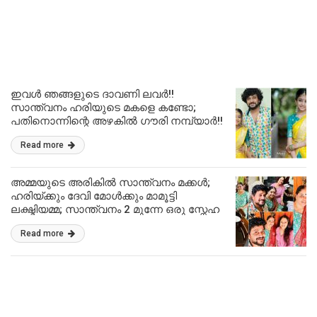
ഇവൾ ഞങ്ങളുടെ ദാവണി ലവർ!!
സാന്ത്വനം ഹരിയുടെ മകളെ കണ്ടോ;
പതിനൊന്നിന്റെ അഴകിൽ ഗൗരി നമ്പ്യാർ!!
| Santhwanam Fame Girish Nambiar
Read more
Daughter Birthday
അമ്മയുടെ അരികിൽ സാന്ത്വനം മക്കൾ;
ഹരിയ്ക്കും ദേവി മോൾക്കും മാമൂട്ടി
ലക്ഷ്മിയമ്മ; സാന്ത്വനം 2 മുന്നേ ഒരു സ്നേഹ
സംഗമം!! | Girish Nambiar Visit Girija
Read more
Preman With Chippy Renjith Viral