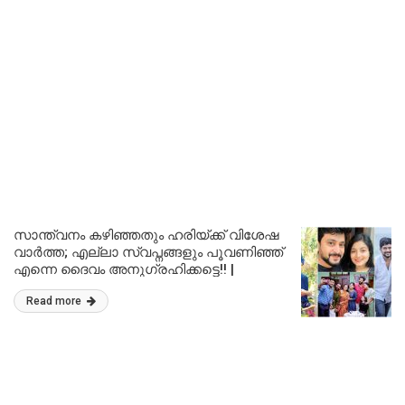
സാന്ത്വനം കഴിഞ്ഞതും ഹരിയ്ക്ക് വിശേഷ
വാർത്ത; എല്ലാ സ്വപ്നങ്ങളും പൂവണിഞ്ഞ്
എന്നെ ദൈവം അനുഗ്രഹിക്കട്ടെ!! |
Santhwanam Girish Nambiar Birthday Post
Read more
Viral Malayalam