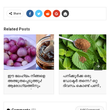
Share
Related Posts
ഈ ലേഹ്യം നിങ്ങളെ
പനിക്കൂർക്ക ഒരു
അത്ഭുതപ്പെടുത്തും!
ഡോക്ടർ തന്നെ.! ഒറ്റ
ആരോഗ്യത്തിനും
ദിവസം കൊണ്ട് പണി ,
സൗന്ദര്യത്തിനും
ജലദോഷം , കഫക്കെട്ട്
ഇതൊരു സ്പൂൺ
മാറാൻ പനിക്കൂർക്ക
മാത്രം മതി!! | Healthy
ഇങ്ങനെ കഴിച്ചു
Ulli Lehyam Recipe
നോക്കു!! | Healthy