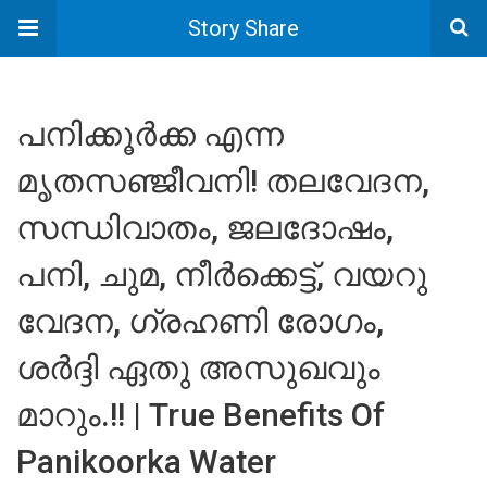
Story Share
പനിക്കൂർക്ക എന്ന
മൃതസഞ്ജീവനി! തലവേദന,
സന്ധിവാതം, ജലദോഷം,
പനി, ചുമ, നീർക്കെട്ട്, വയറു
വേദന, ഗ്രഹണി രോഗം,
ശർദ്ദി ഏതു അസുഖവും
മാറും.!! | True Benefits Of
Panikoorka Water