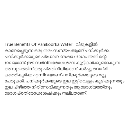
True Benefits Of Panikoorka Water : വീടുകളിൽ
കാണപ്പെടുന്ന ഒരു തരം സസ്യം ആണ് പനിക്കൂർക്ക.
പനിക്കൂർക്കയുടെ പ്രധാന ഔഷധ ഭാഗം അതി ന്റെ
ഇലയാണ്. ഈ സർവ്വ രോഗശമന കുട്ടികൾക്കുണ്ടാകുന്ന
അസുഖത്തിന് ഒരു പ്രതിവിധിയാണ്. കർപ്പൂ രവല്ലി
കഞ്ഞികൂർക്ക എന്നിവയാണ് പനിക്കൂർക്കയുടെ മറ്റു
പേരുകൾ. പനിക്കൂർക്കയുടെ ഇല ഇട്ട് വെള്ളം കുടിക്കുന്നതും
ഇല പിഴിഞ്ഞ നീര് സേവിക്കുന്നതും ആരോഗ്യത്തിനും
രോഗപ്രതിരോധശേഷിക്കും നല്ലതാണ്.