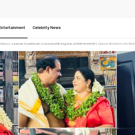
Entertainment
Celebrity News
്ടാം വിവാഹം; 6 മക്കളെ സാക്ഷിയാക്കി ഗുരുവായൂരിൽ വെച്ച് മാല ചാർത്തി താരങ്ങൾ!! | Uppum Mulakum Lite W