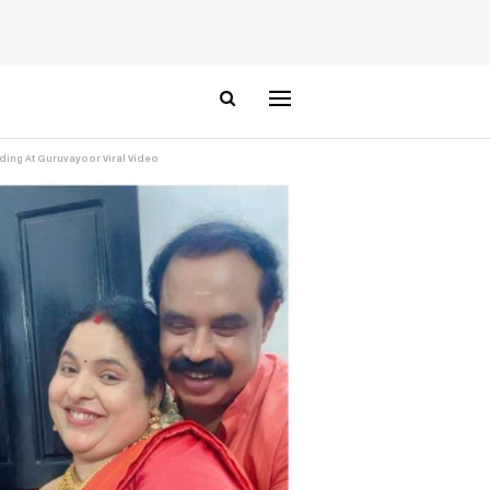
edding At Guruvayoor Viral Video