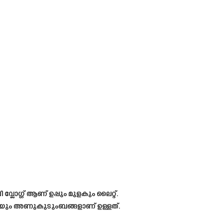
ലോഗ്ഗ് ആണ് ഉപ്പും മുളകും ലൈറ്റ്.
േറെയും അണുകുടുംബങ്ങളാണ് ഉള്ളത്.