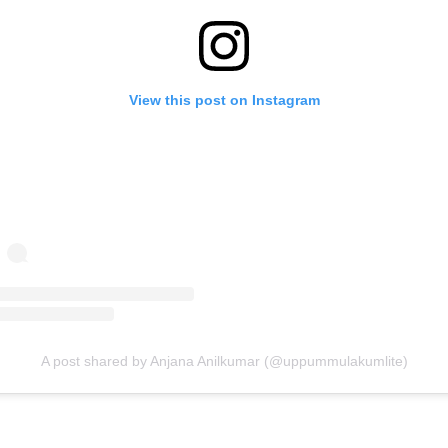
View this post on Instagram
A post shared by Anjana Anilkumar (@uppummulakumlite)