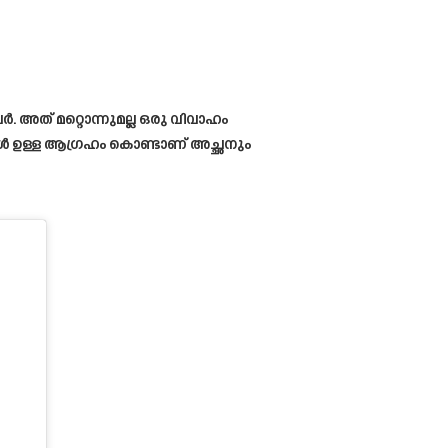
 അത് മറ്റൊന്നുമല്ല ഒരു വിവാഹം
ൾ ഉള്ള ആഗ്രഹം കൊണ്ടാണ് അച്ഛനും