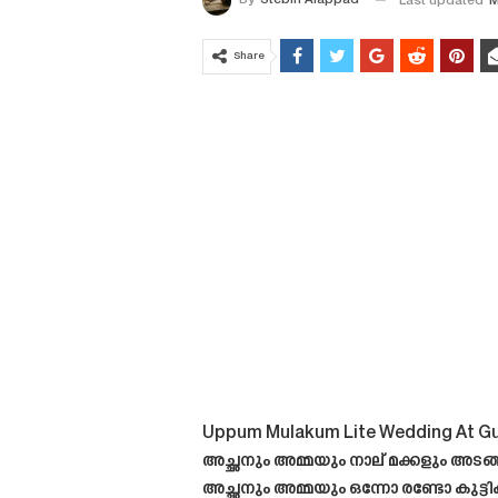
By
Stebin Alappad
Last updated
M
Share
Uppum Mulakum Lite Wedding At Guruv
അച്ഛനും അമ്മയും നാല് മക്കളും അടങ്
അച്ഛനും അമ്മയും ഒന്നോ രണ്ടോ കുട്ട