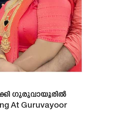
ാക്കി ഗുരുവായൂരിൽ
ing At Guruvayoor