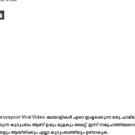
ay 16, 2024
ayoor Viral Video: മലയാളികൾ ഏറെ ഇഷ്ടപ്പെടുന്ന ഒരു ഫാമിലി വ്
ങുന്ന കുടുംബം ആണ് ഉപ്പും മുളകും ലൈറ്റ്. ഇന്ന് സമൂഹത്തില
ികളും ആയിരിക്കും എല്ലാ കുടുംബത്തിലും ഉണ്ടാകുക.