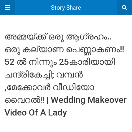
Story Share
അമ്മയ്ക്ക് ഒരു ആഗ്രഹം..
ഒരു കല്യാണ പെണ്ണാകണം!!
52 ൽ നിന്നും 25കാരിയായി
ചന്ദ്രികേച്ചി; വമ്പൻ
,മേക്കോവർ വീഡിയോ
വൈറൽ!! | Wedding Makeover
Video Of A Lady