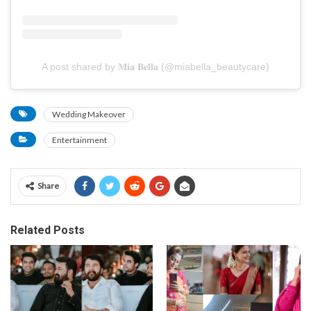
A post shared by 𝐌𝐢𝐚 𝐁𝐞𝐥𝐥𝐚 (@miabella_beautycare)
Wedding Makeover
Entertainment
Share
Related Posts