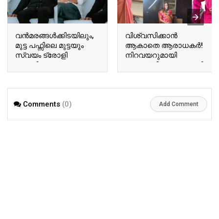
വന്‍മരങ്ങള്‍ക്കിടയിലും,
വിശ്വസിക്കാൻ
മുട്ട പഫ്സിലെ മുട്ടയും
ആകാതെ ആരാധകർ!
സ്വയം ട്രോളി
നിറവയറുമായി
ബേസിലും
അനുശ്രീ! വൈറലായി
ടോവിനോയും!
അനുശ്രീയുടെ പുതിയ
ഏറ്റെടുത്ത് സോഷ്യല്‍
വിശേഷങ്ങൾ!! | Actor
മീഡിയ!! | Tovino Basil
Ausree Viral Photo
Comments
(0)
Viral Photo
Add Comment