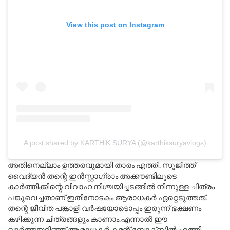
View this post on Instagram
A post shared by KARTHiK SURYA (@karthiksuryavlogs)
അതിനെല്ലാം ഉത്തരവുമായി താരം എത്തി. സുജിത്ത്
വൈദ്യൻ തന്റെ ഇൻസ്റ്റാഗ്രാം അക്കൗണ്ടിലൂടെ
കാർത്തിക്കിന്റെ വിവാഹ നിശ്ചയിച്ചടങ്ങിൽ നിന്നുള്ള ചിത്രം
പങ്കുവെച്ചതാണ് ഇതിനോടകം ആരാധകർ ഏറ്റെടുത്തത്.
തന്റെ ജീവിത പങ്കാളി വർഷയോടൊപ്പം ഇരുന്ന് ഭക്ഷണം
കഴിക്കുന്ന ചിത്രങ്ങളും കാണാം.എന്നാൽ ഈ
വാർത്തയറിഞ്ഞ് ആരാധകർ കമന്റ് ബോക്സിൽ എത്തി.