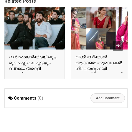
Related Posts
വന്‍മരങ്ങള്‍ക്കിടയിലും,
വിശ്വസിക്കാൻ
മുട്ട പഫ്സിലെ മുട്ടയും
ആകാതെ ആരാധകർ!
സ്വയം ട്രോളി
നിറവയറുമായി
ബേസിലും
അനുശ്രീ! വൈറലായി
ടോവിനോയും!
അനുശ്രീയുടെ പുതിയ
ഏറ്റെടുത്ത് സോഷ്യല്‍
വിശേഷങ്ങൾ!! | Actor
മീഡിയ!! | Tovino Basil
Ausree Viral Photo
Comments
(0)
Viral Photo
Add Comment