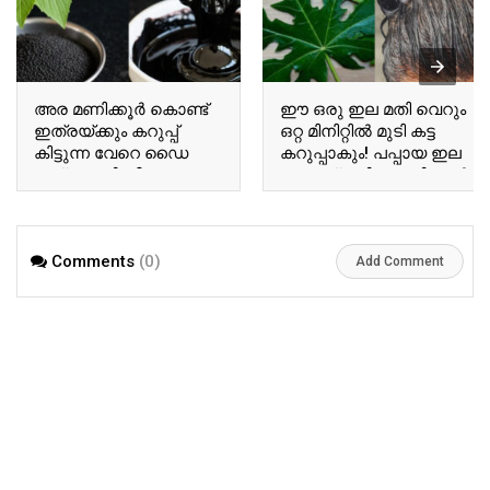
അര മണിക്കൂർ കൊണ്ട്
ഈ ഒരു ഇല മതി വെറും
ഇത്രയ്ക്കും കറുപ്പ്
ഒറ്റ മിനിറ്റിൽ മുടി കട്ട
കിട്ടുന്ന വേറെ ഡൈ
കറുപ്പാകും! പപ്പായ ഇല
ഇല്ല! കരിംജീരകവും
കൊണ്ട് മുടി കറുപ്പിച്ചാൽ
പനികൂർക്കയും മതി
ഒരു മാസം വരെ കളർ
ഒന്നാന്തരം ഹെയർ
ഗ്യാരന്റി! | Home Made
ഡൈ ഉണ്ടാക്കാം!
Hair Dye Using Papaya
Comments
(0)
കിടിലൻ ഹെയർ ഡൈ! |
Leaf
Add Comment
Natural Hair Dye With
Panikoorka and Black
Cumin