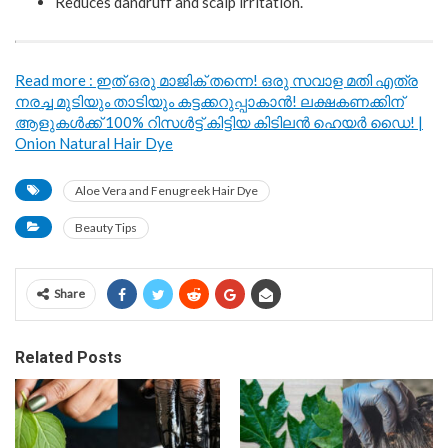
Reduces dandruff and scalp irritation.
Read more : ഇത് ഒരു മാജിക് തന്നെ! ഒരു സവാള മതി എത്ര
നരച്ച മുടിയും താടിയും കട്ടക്കറുപ്പാകാൻ! ലക്ഷകണക്കിന്
ആളുകൾക്ക് 100% റിസൾട്ട് കിട്ടിയ കിടിലൻ ഹെയർ ഡൈ! |
Onion Natural Hair Dye
Aloe Vera and Fenugreek Hair Dye
Beauty Tips
Share
Related Posts