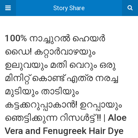
Story Share
100% നാച്ചുറൽ ഹെയർ
ഡൈ! കറ്റാർവാഴയും
ഉലുവയും മതി വെറും ഒരു
മിനിറ്റ് കൊണ്ട് എത്ര നരച്ച
മുടിയും താടിയും
കട്ടക്കറുപ്പാകാൻ! ഉറപ്പായും
ഞെട്ടിക്കുന്ന റിസൾട്ട് !! | Aloe
Vera and Fenugreek Hair Dye