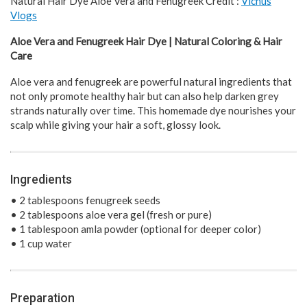
Natural Hair Dye Aloe Vera and Fenugreek Credit :
Vichus
Vlogs
Aloe Vera and Fenugreek Hair Dye | Natural Coloring & Hair
Care
Aloe vera and fenugreek are powerful natural ingredients that
not only promote healthy hair but can also help darken grey
strands naturally over time. This homemade dye nourishes your
scalp while giving your hair a soft, glossy look.
Ingredients
• 2 tablespoons fenugreek seeds
• 2 tablespoons aloe vera gel (fresh or pure)
• 1 tablespoon amla powder (optional for deeper color)
• 1 cup water
Preparation