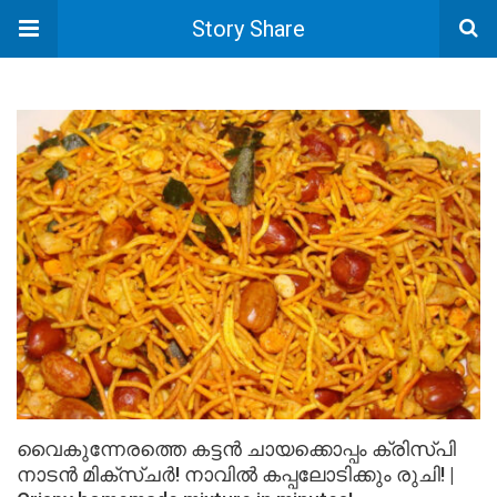
Story Share
വൈകുന്നേരത്തെ കട്ടൻ ചായക്കൊപ്പം ക്രിസ്പി
നാടൻ മിക്സ്ചർ! നാവിൽ കപ്പലോടിക്കും രുചി! |