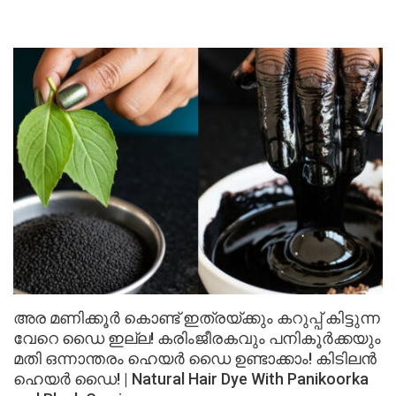
അര മണിക്കൂർ കൊണ്ട് ഇത്രയ്ക്കും കറുപ്പ് കിട്ടുന്ന
വേറെ ഡൈ ഇല്ല! കരിംജീരകവും പനികൂർക്കയും
മതി ഒന്നാന്തരം ഹെയർ ഡൈ ഉണ്ടാക്കാം! കിടിലൻ
ഹെയർ ഡൈ! | Natural Hair Dye With Panikoorka