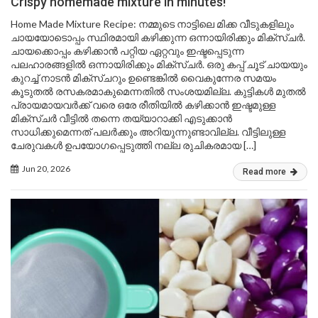
Crispy homemade mixture in minutes!
Home Made Mixture Recipe: നമ്മുടെ നാട്ടിലെ മിക്ക വീടുകളിലും
ചായയോടൊപ്പം സ്ഥിരമായി കഴിക്കുന്ന ഒന്നായിരിക്കും മിക്സ്ചർ.
ചായക്കൊപ്പം കഴിക്കാൻ പറ്റിയ ഏറ്റവും ഇഷ്ടപ്പെടുന്ന
പലഹാരങ്ങളിൽ ഒന്നായിരിക്കും മിക്സ്ചർ. ഒരു കപ്പ് ചൂട് ചായയും
കുറച്ച് നാടൻ മിക്സ്ചറും ഉണ്ടെങ്കിൽ വൈകുന്നേര സമയം
കൂടുതൽ രസകരമാകുമെന്നതിൽ സംശയമില്ല. കുട്ടികൾ മുതൽ
പ്രായമായവർക്ക് വരെ ഒരേ രീതിയിൽ കഴിക്കാൻ ഇഷ്ടമുള്ള
മിക്സ്ചർ വീട്ടിൽ തന്നെ തയ്യാറാക്കി എടുക്കാൻ
സാധിക്കുമെന്നത് പലർക്കും അറിയുന്നുണ്ടാവില്ല. വീട്ടിലുള്ള
ചേരുവകൾ ഉപയോഗപ്പെടുത്തി നല്ല രുചികരമായ […]
Jun 20, 2026
Read more