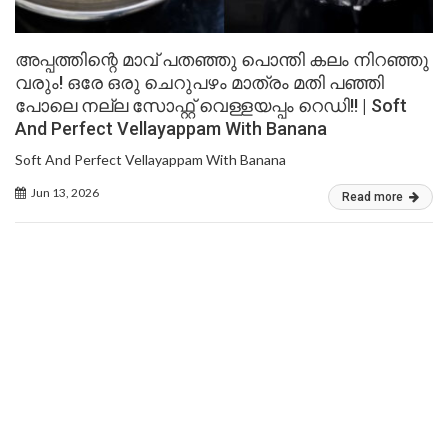
അപ്പത്തിന്റെ മാവ് പതഞ്ഞു പൊന്തി കലം നിറഞ്ഞു
വരും! ഒരേ ഒരു ചെറുപഴം മാത്രം മതി പഞ്ഞി
പോലെ നല്ല സോഫ്റ്റ് വെള്ളയപ്പം റെഡി!! | Soft
And Perfect Vellayappam With Banana
Soft And Perfect Vellayappam With Banana
Jun 13, 2026
Read more