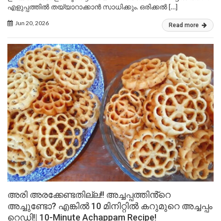
എളുപ്പത്തിൽ തയ്യാറാക്കാൻ സാധിക്കും. ഒരിക്കൽ […]
Jun 20, 2026
Read more
അരി അരക്കേണ്ടതില്ല!! അച്ചപ്പത്തിൻ്റെ
അച്ചുണ്ടോ? എങ്കിൽ 10 മിനിറ്റിൽ കറുമുറെ അച്ചപ്പം
റെഡി!| 10-Minute Achappam Recipe!