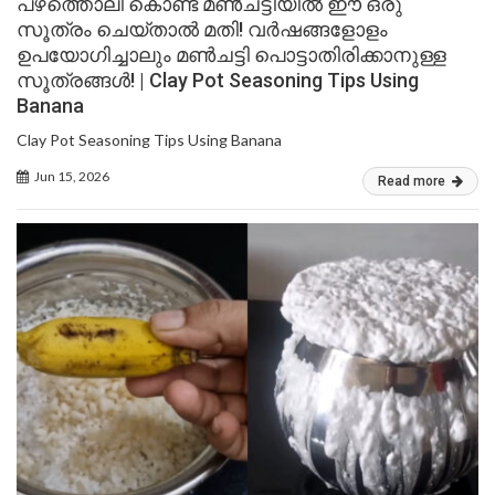
പഴത്തൊലി കൊണ്ട് മൺചട്ടിയിൽ ഈ ഒരു
സൂത്രം ചെയ്താൽ മതി! വർഷങ്ങളോളം
ഉപയോഗിച്ചാലും മൺചട്ടി പൊട്ടാതിരിക്കാനുള്ള
സൂത്രങ്ങൾ! | Clay Pot Seasoning Tips Using
Banana
Clay Pot Seasoning Tips Using Banana
Jun 15, 2026
Read more