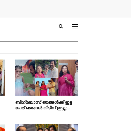
ബിഗ്‌ബോസ് ഞങ്ങൾക്ക് ഇട്ട
പേര് ഞങ്ങൾ വീടിന് ഇട്ടു;…