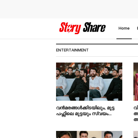
Home
ENTERTAINMENT
വന്‍മരങ്ങള്‍ക്കിടയിലും, മുട്ട
വ
പഫ്സിലെ മുട്ടയും സ്വയം…
ആ
അ