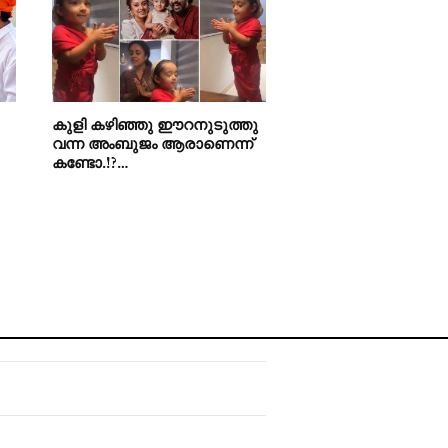
കുളി കഴിഞ്ഞു ഈറനുടുത്തു
വന്ന അംബുജം ആരാണെന്ന്
കണ്ടോ.!?…