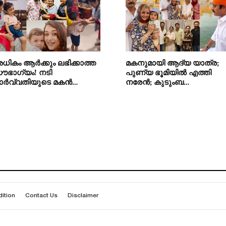
ധികം ആർക്കും ലഭിക്കാത്ത
മകനുമായി ആദ്യ യാത്ര;
ൗഭാഗ്യം! നടി
പുണ്യ ഭൂമിയിൽ എത്തി
ാർവ്വതിയുടെ മകൻ…
നരേൻ; കുടുംബ…
ition
Contact Us
Disclaimer