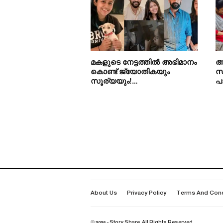
മകളുടെ നേട്ടത്തിൽ അഭിമാനം
അ
കൊണ്ട് ജ്യോതികയും
സ
സൂര്യയും!…
പ
About Us
Privacy Policy
Terms And Cond
© 2026 - Story Share. All Rights Reserved.