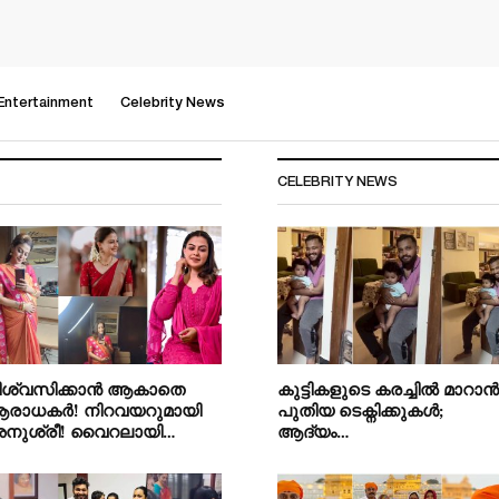
Entertainment
Celebrity News
CELEBRITY NEWS
ിശ്വസിക്കാൻ ആകാതെ
കുട്ടികളുടെ കരച്ചിൽ മാറാൻ
രാധകർ! നിറവയറുമായി
പുതിയ ടെക്നിക്കുകൾ;
നുശ്രീ! വൈറലായി…
ആദ്യം…