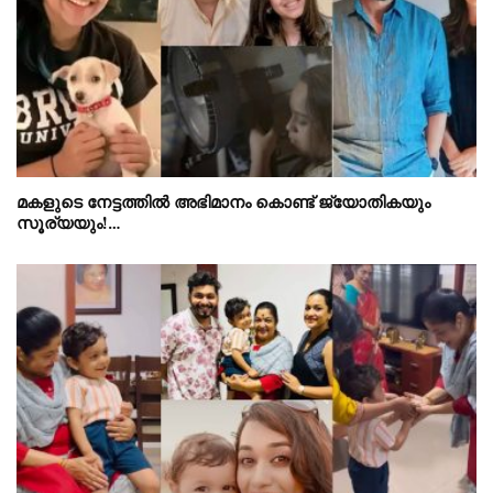
മകളുടെ നേട്ടത്തിൽ അഭിമാനം കൊണ്ട് ജ്യോതികയും
സൂര്യയും!…