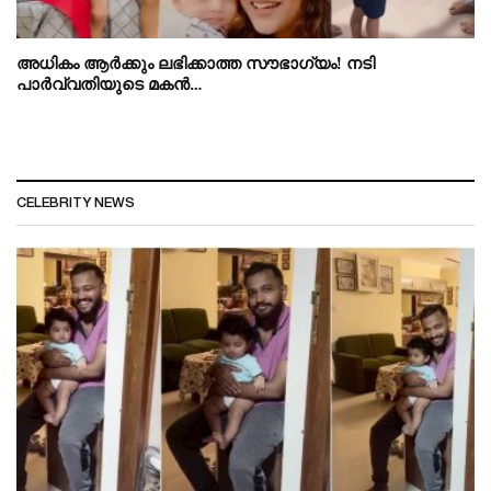
അധികം ആർക്കും ലഭിക്കാത്ത സൗഭാഗ്യം! നടി
പാർവ്വതിയുടെ മകൻ…
CELEBRITY NEWS