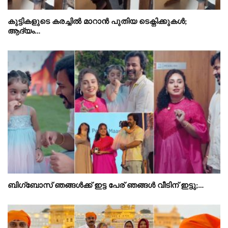
കുട്ടികളുടെ കരച്ചിൽ മാറാൻ പുതിയ ടെക്നിക്കുകൾ;
ആദ്യം…
ബിഗ്‌ബോസ് ഞങ്ങൾക്ക് ഇട്ട പേര് ഞങ്ങൾ വീടിന് ഇട്ടു;…