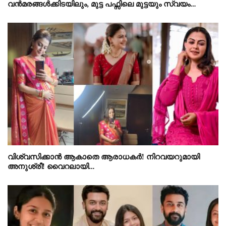
വന്‍മരങ്ങള്‍ക്കിടയിലും, മുട്ട പഫ്സിലെ മുട്ടയും സ്വയം…
വിശ്വസിക്കാൻ ആകാതെ ആരാധകർ! നിറവയറുമായി
അനുശ്രീ! വൈറലായി…