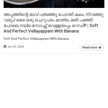
അപ്പത്തിന്റെ മാവ് പതഞ്ഞു പൊന്തി കലം നിറഞ്ഞു
വരും! ഒരേ ഒരു ചെറുപഴം മാത്രം മതി പഞ്ഞി
പോലെ നല്ല സോഫ്റ്റ് വെള്ളയപ്പം റെഡി!! | Soft
And Perfect Vellayappam With Banana
Soft And Perfect Vellayappam With Banana
Jun 13, 2026
Read more