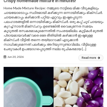
Crispy homemade mixture in minutes!
Home Made Mixture Recipe: നമ്മുടെ നാട്ടിലെ മിക്ക വീടുകളിലും
ചായയോടൊപ്പം സ്ഥിരമായി കഴിക്കുന്ന ഒന്നായിരിക്കും മിക്സ്ചർ.
ചായക്കൊപ്പം കഴിക്കാൻ പറ്റിയ ഏറ്റവും ഇഷ്ടപ്പെടുന്ന
പലഹാരങ്ങളിൽ ഒന്നായിരിക്കും മിക്സ്ചർ. ഒരു കപ്പ് ചൂട് ചായയും
കുറച്ച് നാടൻ മിക്സ്ചറും ഉണ്ടെങ്കിൽ വൈകുന്നേര സമയം
കൂടുതൽ രസകരമാകുമെന്നതിൽ സംശയമില്ല. കുട്ടികൾ മുതൽ
പ്രായമായവർക്ക് വരെ ഒരേ രീതിയിൽ കഴിക്കാൻ ഇഷ്ടമുള്ള
മിക്സ്ചർ വീട്ടിൽ തന്നെ തയ്യാറാക്കി എടുക്കാൻ
സാധിക്കുമെന്നത് പലർക്കും അറിയുന്നുണ്ടാവില്ല. വീട്ടിലുള്ള
ചേരുവകൾ ഉപയോഗപ്പെടുത്തി നല്ല രുചികരമായ […]
Jun 20, 2026
Read more