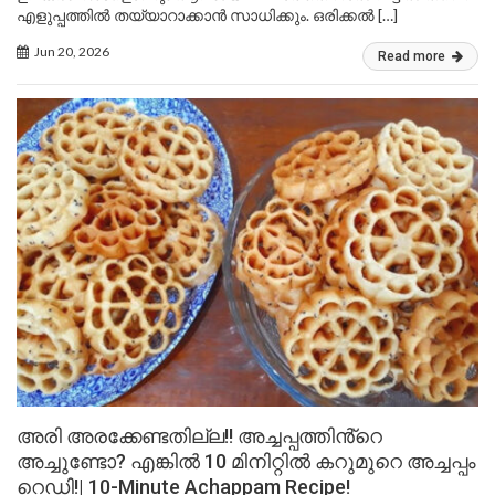
എളുപ്പത്തിൽ തയ്യാറാക്കാൻ സാധിക്കും. ഒരിക്കൽ […]
Jun 20, 2026
Read more
അരി അരക്കേണ്ടതില്ല!! അച്ചപ്പത്തിൻ്റെ
അച്ചുണ്ടോ? എങ്കിൽ 10 മിനിറ്റിൽ കറുമുറെ അച്ചപ്പം
റെഡി!| 10-Minute Achappam Recipe!