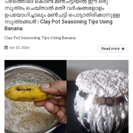
പഴത്തൊലി കൊണ്ട് മൺചട്ടിയിൽ ഈ ഒരു
സൂത്രം ചെയ്താൽ മതി! വർഷങ്ങളോളം
ഉപയോഗിച്ചാലും മൺചട്ടി പൊട്ടാതിരിക്കാനുള്ള
സൂത്രങ്ങൾ! | Clay Pot Seasoning Tips Using
Banana
Clay Pot Seasoning Tips Using Banana
Jun 15, 2026
Read more