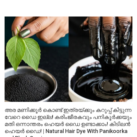
അര മണിക്കൂർ കൊണ്ട് ഇത്രയ്ക്കും കറുപ്പ് കിട്ടുന്ന
വേറെ ഡൈ ഇല്ല! കരിംജീരകവും പനികൂർക്കയും
മതി ഒന്നാന്തരം ഹെയർ ഡൈ ഉണ്ടാക്കാം! കിടിലൻ
ഹെയർ ഡൈ! | Natural Hair Dye With Panikoorka