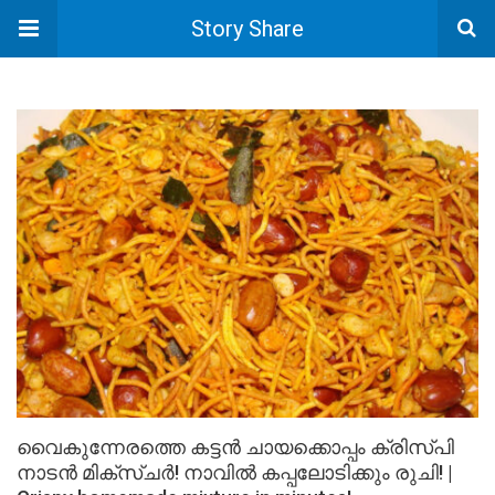
Story Share
വൈകുന്നേരത്തെ കട്ടൻ ചായക്കൊപ്പം ക്രിസ്പി
നാടൻ മിക്സ്ചർ! നാവിൽ കപ്പലോടിക്കും രുചി! |