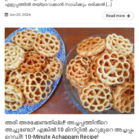
എളുപ്പത്തിൽ തയ്യാറാക്കാൻ സാധിക്കും. ഒരിക്കൽ […]
Jun 20, 2026
Read more
അരി അരക്കേണ്ടതില്ല!! അച്ചപ്പത്തിൻ്റെ
അച്ചുണ്ടോ? എങ്കിൽ 10 മിനിറ്റിൽ കറുമുറെ അച്ചപ്പം
റെഡി!| 10-Minute Achappam Recipe!