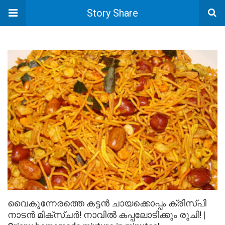
Story Share
വൈകുന്നേരത്തെ കട്ടൻ ചായക്കൊപ്പം ക്രിസ്പി
നാടൻ മിക്സ്ചർ! നാവിൽ കപ്പലോടിക്കും രുചി! |