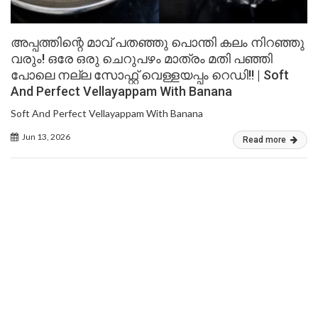
അപ്പത്തിന്റെ മാവ് പതഞ്ഞു പൊന്തി കലം നിറഞ്ഞു
വരും! ഒരേ ഒരു ചെറുപഴം മാത്രം മതി പഞ്ഞി
പോലെ നല്ല സോഫ്റ്റ് വെള്ളയപ്പം റെഡി!! | Soft
And Perfect Vellayappam With Banana
Soft And Perfect Vellayappam With Banana
Jun 13, 2026
Read more