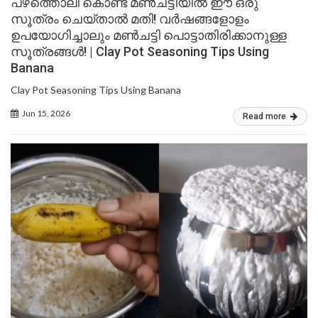
പഴത്തൊലി കൊണ്ട് മൺചട്ടിയിൽ ഈ ഒരു
സൂത്രം ചെയ്താൽ മതി! വർഷങ്ങളോളം
ഉപയോഗിച്ചാലും മൺചട്ടി പൊട്ടാതിരിക്കാനുള്ള
സൂത്രങ്ങൾ! | Clay Pot Seasoning Tips Using
Banana
Clay Pot Seasoning Tips Using Banana
Jun 15, 2026
Read more