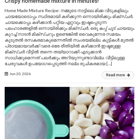
Crispy homemade mixture in minutes!
Home Made Mixture Recipe: നമ്മുടെ നാട്ടിലെ മിക്ക വീടുകളിലും
ചായയോടൊപ്പം സ്ഥിരമായി കഴിക്കുന്ന ഒന്നായിരിക്കും മിക്സ്ചർ.
ചായക്കൊപ്പം കഴിക്കാൻ പറ്റിയ ഏറ്റവും ഇഷ്ടപ്പെടുന്ന
പലഹാരങ്ങളിൽ ഒന്നായിരിക്കും മിക്സ്ചർ. ഒരു കപ്പ് ചൂട് ചായയും
കുറച്ച് നാടൻ മിക്സ്ചറും ഉണ്ടെങ്കിൽ വൈകുന്നേര സമയം
കൂടുതൽ രസകരമാകുമെന്നതിൽ സംശയമില്ല. കുട്ടികൾ മുതൽ
പ്രായമായവർക്ക് വരെ ഒരേ രീതിയിൽ കഴിക്കാൻ ഇഷ്ടമുള്ള
മിക്സ്ചർ വീട്ടിൽ തന്നെ തയ്യാറാക്കി എടുക്കാൻ
സാധിക്കുമെന്നത് പലർക്കും അറിയുന്നുണ്ടാവില്ല. വീട്ടിലുള്ള
ചേരുവകൾ ഉപയോഗപ്പെടുത്തി നല്ല രുചികരമായ […]
Jun 20, 2026
Read more