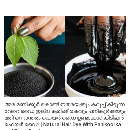
അര മണിക്കൂർ കൊണ്ട് ഇത്രയ്ക്കും കറുപ്പ് കിട്ടുന്ന
വേറെ ഡൈ ഇല്ല! കരിംജീരകവും പനികൂർക്കയും
മതി ഒന്നാന്തരം ഹെയർ ഡൈ ഉണ്ടാക്കാം! കിടിലൻ
ഹെയർ ഡൈ! | Natural Hair Dye With Panikoorka