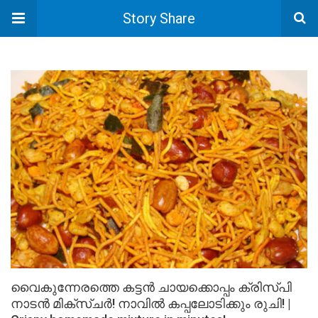
Story Share
വൈകുന്നേരത്തെ കട്ടൻ ചായക്കൊപ്പം ക്രിസ്പി
നാടൻ മിക്സ്ചർ! നാവിൽ കപ്പലോടിക്കും രുചി! |