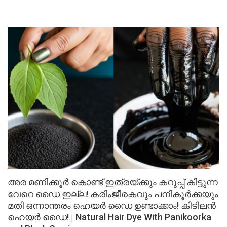
അര മണിക്കൂർ കൊണ്ട് ഇത്രയ്ക്കും കറുപ്പ് കിട്ടുന്ന
വേറെ ഡൈ ഇല്ല! കരിംജീരകവും പനികൂർക്കയും
മതി ഒന്നാന്തരം ഹെയർ ഡൈ ഉണ്ടാക്കാം! കിടിലൻ
ഹെയർ ഡൈ! | Natural Hair Dye With Panikoorka