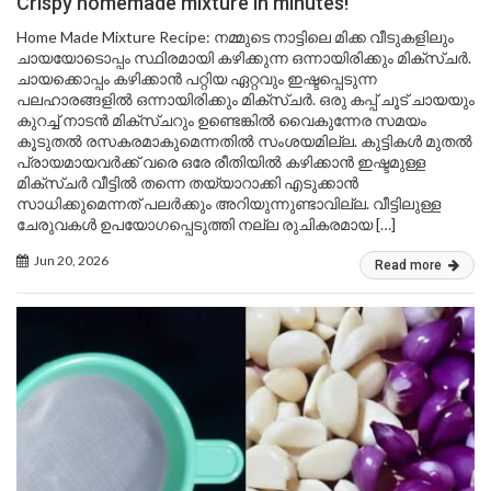
Crispy homemade mixture in minutes!
Home Made Mixture Recipe: നമ്മുടെ നാട്ടിലെ മിക്ക വീടുകളിലും
ചായയോടൊപ്പം സ്ഥിരമായി കഴിക്കുന്ന ഒന്നായിരിക്കും മിക്സ്ചർ.
ചായക്കൊപ്പം കഴിക്കാൻ പറ്റിയ ഏറ്റവും ഇഷ്ടപ്പെടുന്ന
പലഹാരങ്ങളിൽ ഒന്നായിരിക്കും മിക്സ്ചർ. ഒരു കപ്പ് ചൂട് ചായയും
കുറച്ച് നാടൻ മിക്സ്ചറും ഉണ്ടെങ്കിൽ വൈകുന്നേര സമയം
കൂടുതൽ രസകരമാകുമെന്നതിൽ സംശയമില്ല. കുട്ടികൾ മുതൽ
പ്രായമായവർക്ക് വരെ ഒരേ രീതിയിൽ കഴിക്കാൻ ഇഷ്ടമുള്ള
മിക്സ്ചർ വീട്ടിൽ തന്നെ തയ്യാറാക്കി എടുക്കാൻ
സാധിക്കുമെന്നത് പലർക്കും അറിയുന്നുണ്ടാവില്ല. വീട്ടിലുള്ള
ചേരുവകൾ ഉപയോഗപ്പെടുത്തി നല്ല രുചികരമായ […]
Jun 20, 2026
Read more