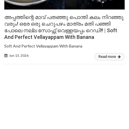
അപ്പത്തിന്റെ മാവ് പതഞ്ഞു പൊന്തി കലം നിറഞ്ഞു
വരും! ഒരേ ഒരു ചെറുപഴം മാത്രം മതി പഞ്ഞി
പോലെ നല്ല സോഫ്റ്റ് വെള്ളയപ്പം റെഡി!! | Soft
And Perfect Vellayappam With Banana
Soft And Perfect Vellayappam With Banana
Jun 13, 2026
Read more