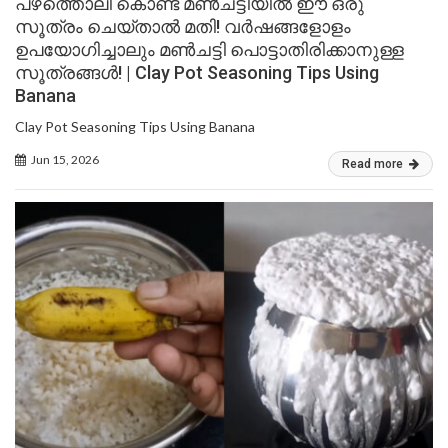
പഴത്തൊലി കൊണ്ട് മൺചട്ടിയിൽ ഈ ഒരു
സൂത്രം ചെയ്താൽ മതി! വർഷങ്ങളോളം
ഉപയോഗിച്ചാലും മൺചട്ടി പൊട്ടാതിരിക്കാനുള്ള
സൂത്രങ്ങൾ! | Clay Pot Seasoning Tips Using
Banana
Clay Pot Seasoning Tips Using Banana
Jun 15, 2026
Read more