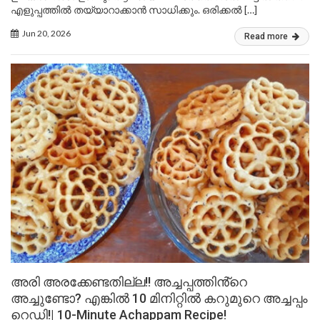
എളുപ്പത്തിൽ തയ്യാറാക്കാൻ സാധിക്കും. ഒരിക്കൽ […]
Jun 20, 2026
Read more
അരി അരക്കേണ്ടതില്ല!! അച്ചപ്പത്തിൻ്റെ
അച്ചുണ്ടോ? എങ്കിൽ 10 മിനിറ്റിൽ കറുമുറെ അച്ചപ്പം
റെഡി!| 10-Minute Achappam Recipe!